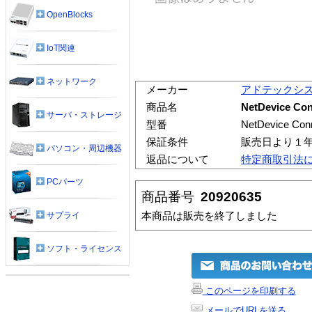
OpenBlocks
IoT関連
ネットワーク
メーカー
アドテックシ
商品名
NetDevice C
サーバ・ストレージ
型番
NetDevice C
保証条件
販売日より１
パソコン・周辺機器
返品について
特定商取引法
PCパーツ
商品番号
20920635
本商品は販売を終了しました
サプライ
ソフト・ライセンス
このページを印刷する
メールでURLを送る