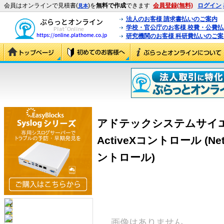
会員はオンラインで見積書(
)を
無料で作成
できます
会員登録(無料)
ログイン
見本
法人のお客様 請求書払いのご案内
学校・官公庁のお客様 校費・公費
研究機関のお客様 科研費払いのご案
アドテックシステムサイエンス N
ActiveXコントロール (NetD
ントロール)