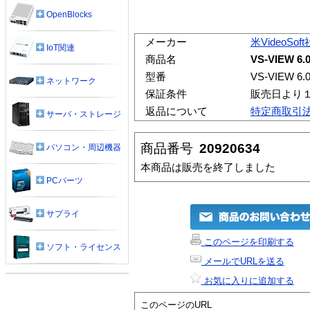
OpenBlocks
メーカー
米VideoSoft
IoT関連
商品名
VS-VIEW 6.
型番
VS-VIEW 6.
ネットワーク
保証条件
販売日より
返品について
特定商取引
サーバ・ストレージ
商品番号
20920634
パソコン・周辺機器
本商品は販売を終了しました
PCパーツ
サプライ
このページを印刷する
ソフト・ライセンス
メールでURLを送る
お気に入りに追加する
このページのURL