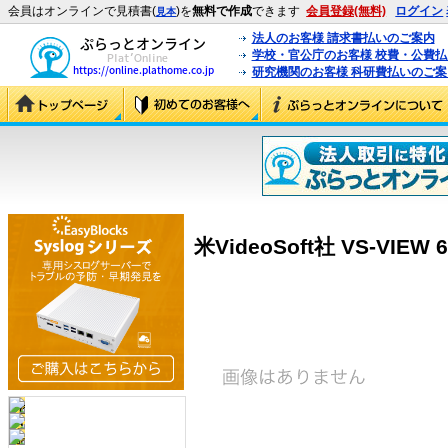
会員はオンラインで見積書(
)を
無料で作成
できます
会員登録(無料)
ログイン
見本
法人のお客様 請求書払いのご案内
学校・官公庁のお客様 校費・公費
研究機関のお客様 科研費払いのご案
米VideoSoft社 VS-VIEW 6.