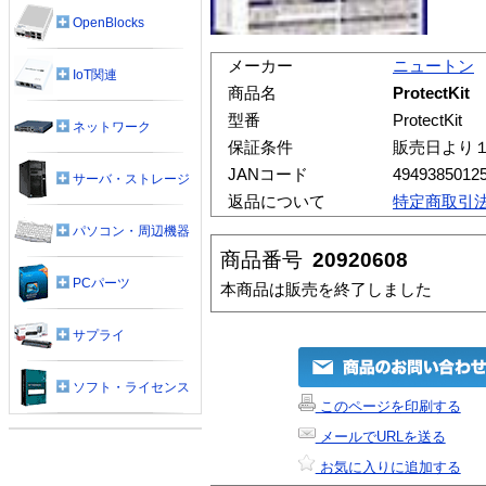
OpenBlocks
メーカー
ニュートン
IoT関連
商品名
ProtectKit
型番
ProtectKit
ネットワーク
保証条件
販売日より
JANコード
4949385012
サーバ・ストレージ
返品について
特定商取引
パソコン・周辺機器
商品番号
20920608
PCパーツ
本商品は販売を終了しました
サプライ
ソフト・ライセンス
このページを印刷する
メールでURLを送る
お気に入りに追加する