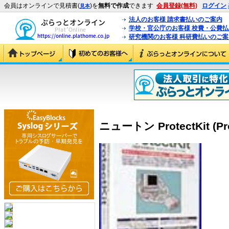
会員はオンラインで見積書(
)を
無料で作成
できます
会員登録(無料)
ログイン
見本
法人のお客様 請求書払いのご案内
学校・官公庁のお客様 校費・公費
研究機関のお客様 科研費払いのご案
ニュートン ProtectKit (Pro