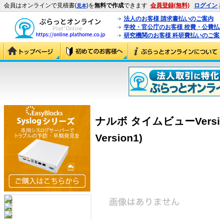
会員はオンラインで見積書(
)を
無料で作成
できます
会員登録(無料)
ログイン
見本
法人のお客様 請求書払いのご案内
学校・官公庁のお客様 校費・公費
研究機関のお客様 科研費払いのご案
ナルボ タイムビューVersi
Version1)