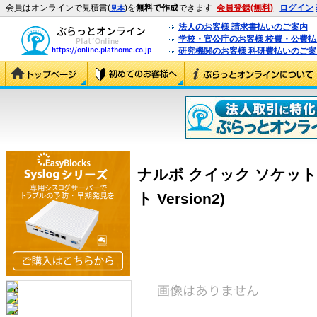
会員はオンラインで見積書(
)を
無料で作成
できます
会員登録(無料)
ログイン
見本
法人のお客様 請求書払いのご案内
学校・官公庁のお客様 校費・公費
研究機関のお客様 科研費払いのご案
ナルボ クイック ソケット V
ト Version2)