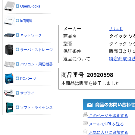
OpenBlocks
IoT関連
メーカー
ナルボ
ネットワーク
商品名
クイック ソケッ
型番
クイック ソケッ
サーバ・ストレージ
保証条件
販売日より
返品について
特定商取引
パソコン・周辺機器
商品番号
20920598
PCパーツ
本商品は販売を終了しました
サプライ
ソフト・ライセンス
このページを印刷する
メールでURLを送る
お気に入りに追加する