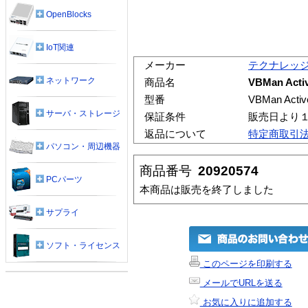
OpenBlocks
IoT関連
メーカー
テクナレッ
ネットワーク
商品名
VBMan Activ
型番
VBMan Active
サーバ・ストレージ
保証条件
販売日より
返品について
特定商取引
パソコン・周辺機器
商品番号
20920574
PCパーツ
本商品は販売を終了しました
サプライ
ソフト・ライセンス
このページを印刷する
メールでURLを送る
お気に入りに追加する