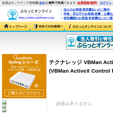
会員はオンラインで見積書(
)を
無料で作成
できます
会員登録(無料)
ログイン
見本
法人のお客様 請求書払いのご案内
学校・官公庁のお客様 校費・公費
研究機関のお客様 科研費払いのご案
テクナレッジ VBMan ActiveX
(VBMan ActiveX Control f