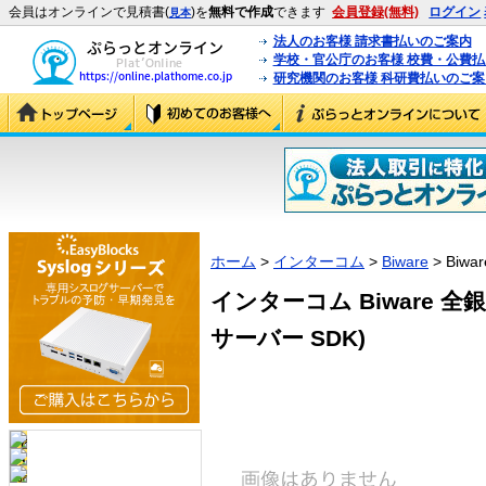
会員はオンラインで見積書(
)を
無料で作成
できます
会員登録(無料)
ログイン
見本
法人のお客様 請求書払いのご案内
学校・官公庁のお客様 校費・公費
研究機関のお客様 科研費払いのご案
ホーム
>
インターコム
>
Biware
> Biw
インターコム Biware 全銀サ
サーバー SDK)