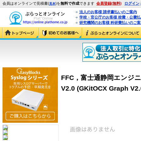
会員はオンラインで見積書(
)を
無料で作成
できます
会員登録(無料)
ログイン
見本
法人のお客様 請求書払いのご案内
学校・官公庁のお客様 校費・公費
研究機関のお客様 科研費払いのご案
FFC，富士通静岡エンジニアリ
V2.0 (GKitOCX Graph V2.