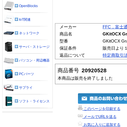
OpenBlocks
IoT関連
メーカー
FFC，富士
ネットワーク
商品名
GKitOCX Gr
型番
GKitOCX Gr
サーバ・ストレージ
保証条件
販売日より
返品について
特定商取引
パソコン・周辺機器
商品番号
20920528
PCパーツ
本商品は販売を終了しました
サプライ
ソフト・ライセンス
このページを印刷する
メールでURLを送る
お気に入りに追加する