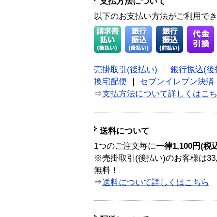
支払方法について
以下のお支払い方法がご利用で
売掛取引(後払い)
｜
銀行振込(後
換宅配便
｜
セブンイレブン決済
⇒
支払方法について詳しくはこ
送料について
1つのご注文毎に
一律1,100円(税
※売掛取引(後払い)のお客様は33
無料！
⇒
送料について詳しくはこちら