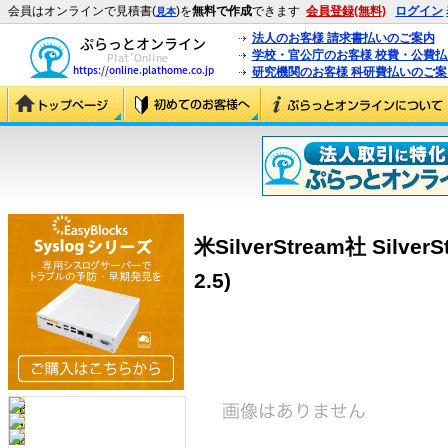
会員はオンラインで見積書(
)を
無料で作成
できます
会員登録(無料)
ログイン
見本
法人のお客様 請求書払いのご案内
学校・官公庁のお客様 校費・公費
研究機関のお客様 科研費払いのご案
米SilverStream社 SilverSt
2.5)