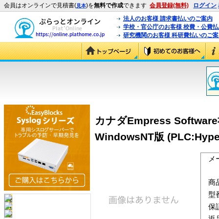
会員はオンラインで見積書(
)を
無料で作成
できます
会員登録(無料)
ログイン
見本
法人のお客様 請求書払いのご案内
学校・官公庁のお客様 校費・公費
研究機関のお客様 科研費払いのご案
カナダEmpress Softwa
WindowsNT版 (PLC:Hype
メ
商
型
保
返