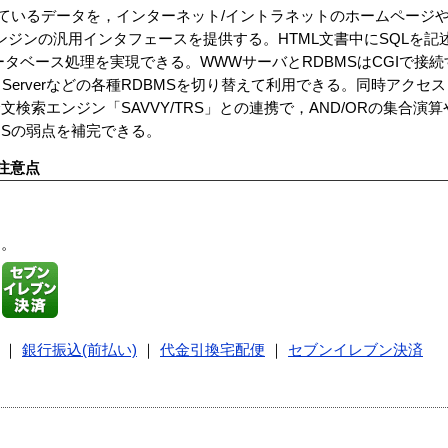
れているデータを，インターネット/イントラネットのホームページ
ンジンの汎用インタフェースを提供する。HTML文書中にSQLを
ータベース処理を実現できる。WWWサーバとRDBMSはCGIで接
SQL Serverなどの各種RDBMSを切り替えて利用できる。同時アクセ
検索エンジン「SAVVY/TRS」との連携で，AND/ORの集合演
MSの弱点を補完できる。
注意点
す。
｜
銀行振込(前払い)
｜
代金引換宅配便
｜
セブンイレブン決済