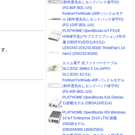
(初年度先出しセンドバック保守付)
(FG-80F-BDL-US)
Fortinet FortiGate-100F バンドルモデ
ル (初年度先出しセンドバック保守付)
(FG-100F-BDL-US)
PLAT'HOME OpenBlocks IoT FX1/E
H/W保守及びサブスクリプション1年付
属 (OBSFX1/E/D11/H1S1)
LENOVO 20X2SC8G00 ThinkPad L14
ます。
Gen2 (20X2SC8G00)
エイム電子 光ファイバーケーブル
DLC/DSC MM62.5 1m (AFP2-
DLC/DSC-62-01)
Fortinet FortiGate-40F バンドルモデル
(初年度先出しセンドバック保守付)
(FG-40F-BDL-US)
PLAT'HOME OpenBlocks A16 Debian
11搭載モデル (OBSA16/D11A)
PLAT'HOME OpenBlocks IX9 Windows
10 IoT Enterprise 2019 LTSC搭載
256GBモデル
(OBSIX9/W/L1809/256G)