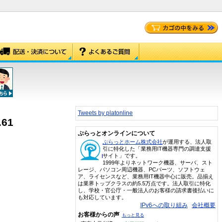
Tweets by platonline
61
ぷらっとオンラインについて
ぷらっとホーム株式会社
が運用する、法人取
引に特化した「業務用IT機器専門の調達支援
サイト」です。
1999年よりネットワーク機器、サーバ、スト
レージ、パソコン周辺機器、PCパーツ、ソフトウェ
ア、ライセンスなど、業務用IT機器中心に販売。品揃え
は業界トップクラスの約5.5万点です。法人取引に特化
し、学校・官公庁・一般法人のお客様の請求書後払いに
も対応しています。
IPv6への取り組み
会社概要
お客様からの声
もっと見る