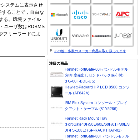
やシステムに表示させ
記述することで，自由な
続する。環境ファイル
ス・ユーザ数はRDBMS
算やフリーワードによ
その他、多数のメーカー商品を取り扱ってます
注目の商品
Fortinet FortiGate-60Fバンドルモデル
(初年度先出しセンドバック保守付)
(FG-60F-BDL-US)
Hewlett-Packard HP LCD 8500 コンソ
ール (AF642A)
IBM Flex System コンソール・ブレイ
クアウト・ケーブル (81Y5286)
Fortinet Rack Mount Tray
(FortiGate40F/50E/60E/60F/61F/80E/8
0F/FS-108E) (SP-RACKTRAY-02)
Fortinet FortiGate-80F バンドルモデル