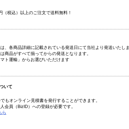
00円（税込）以上のご注文で送料無料！
ては、各商品詳細に記載されている発送日にて当社より発送いたし
送は商品がすべて揃ってからの発送となります。
ヤマト運輸」からお選びいただけます
ついて
つでもオンライン見積書を発行することができます。
会員（BizID）への登録が必要です。
ちら