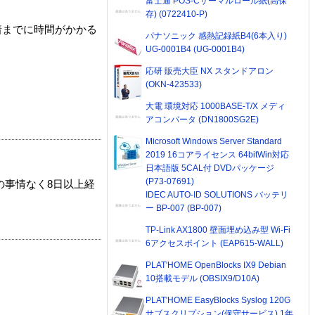
富士通 POS-Cサーマルロール紙(高保
存) (0722410-P)
着までに時間がかかる
パナソニック 感熱記録紙B4(6本入り)
UG-0001B4 (UG-0001B4)
応研 販売大臣 NX スタンドアロン
(OKN-423533)
大電 環境対応 1000BASE-T/X メディ
アコンバータ (DN1800SG2E)
Microsoft Windows Server Standard
2019 16コアライセンス 64bitWin対応
日本語版 5CAL付 DVDパッケージ
(P73-07691)
の事情なく8日以上経
IDEC AUTO-ID SOLUTIONS バッテリ
ー BP-007 (BP-007)
TP-Link AX1800 壁面埋め込み型 Wi-Fi
6アクセスポイント (EAP615-WALL)
PLAT'HOME OpenBlocks IX9 Debian
10搭載モデル (OBSIX9/D10A)
PLAT'HOME EasyBlocks Syslog 120G
サブスクリプション(保守サービス) 1年