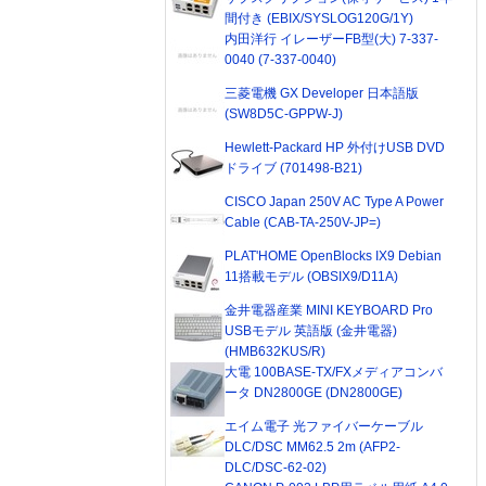
間付き (EBIX/SYSLOG120G/1Y)
内田洋行 イレーザーFB型(大) 7-337-
0040 (7-337-0040)
三菱電機 GX Developer 日本語版
(SW8D5C-GPPW-J)
Hewlett-Packard HP 外付けUSB DVD
ドライブ (701498-B21)
CISCO Japan 250V AC Type A Power
Cable (CAB-TA-250V-JP=)
PLAT'HOME OpenBlocks IX9 Debian
11搭載モデル (OBSIX9/D11A)
金井電器産業 MINI KEYBOARD Pro
USBモデル 英語版 (金井電器)
(HMB632KUS/R)
大電 100BASE-TX/FXメディアコンバ
ータ DN2800GE (DN2800GE)
エイム電子 光ファイバーケーブル
DLC/DSC MM62.5 2m (AFP2-
DLC/DSC-62-02)