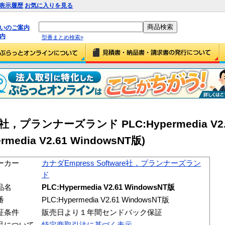
表示履歴
お気に入りを見る
払いのご案内
内
型番まとめ検索»
re社，プランナーズランド PLC:Hypermedia V2.
rmedia V2.61 WindowsNT版)
ーカー
カナダEmpress Software社，プランナーズラン
ド
品名
PLC:Hypermedia V2.61 WindowsNT版
番
PLC:Hypermedia V2.61 WindowsNT版
証条件
販売日より１年間センドバック保証
品について
特定商取引法に基づく表示