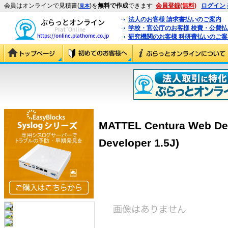
会員はオンラインで見積書(
)を
無料で作成
できます
会員登録(無料)
ログイン
見本
法人のお客様 請求書払いのご案内
学校・官公庁のお客様 校費・公費
研究機関のお客様 科研費払いのご案
MATTEL Centura Web Dev
Developer 1.5J)