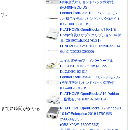
(初年度先出しセンドバック保守付)
(FG-80F-BDL-US)
Fortinet FortiGate-100F バンドルモデ
ます。
ル (初年度先出しセンドバック保守付)
(FG-100F-BDL-US)
PLAT'HOME OpenBlocks IoT FX1/E
H/W保守及びサブスクリプション1年付
属 (OBSFX1/E/D11/H1S1)
LENOVO 20X2SC8G00 ThinkPad L14
Gen2 (20X2SC8G00)
エイム電子 光ファイバーケーブル
DLC/DSC MM62.5 1m (AFP2-
DLC/DSC-62-01)
Fortinet FortiGate-40F バンドルモデル
(初年度先出しセンドバック保守付)
(FG-40F-BDL-US)
PLAT'HOME OpenBlocks A16 Debian
11搭載モデル (OBSA16/D11A)
PLAT'HOME OpenBlocks IX9 Windows
着までに時間がかかる
10 IoT Enterprise 2019 LTSC搭載
256GBモデル
(OBSIX9/W/L1809/256G)