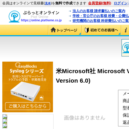
会員はオンラインで見積書(
)を
無料で作成
できます
会員登録(無料)
ログイン
見本
法人のお客様 請求書払いのご案内
学校・官公庁のお客様 校費・公費
研究機関のお客様 科研費払いのご案
米Microsoft社 Microsoft V
Version 6.0)
メ
商
型
保
返