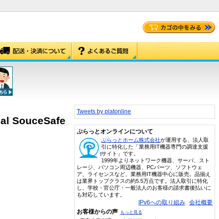
Tweets by platonline
ual SouceSafe
ぷらっとオンラインについて
ぷらっとホーム株式会社
が運用する、法人取
引に特化した「業務用IT機器専門の調達支援
サイト」です。
1999年よりネットワーク機器、サーバ、スト
レージ、パソコン周辺機器、PCパーツ、ソフトウェ
ア、ライセンスなど、業務用IT機器中心に販売。品揃え
は業界トップクラスの約5.5万点です。法人取引に特化
し、学校・官公庁・一般法人のお客様の請求書後払いに
も対応しています。
IPv6への取り組み
会社概要
お客様からの声
もっと見る