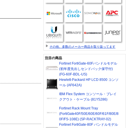
その他、多数のメーカー商品を取り扱ってます
注目の商品
Fortinet FortiGate-60Fバンドルモデル
(初年度先出しセンドバック保守付)
(FG-60F-BDL-US)
Hewlett-Packard HP LCD 8500 コンソ
ール (AF642A)
IBM Flex System コンソール・ブレイ
クアウト・ケーブル (81Y5286)
Fortinet Rack Mount Tray
(FortiGate40F/50E/60E/60F/61F/80E/8
0F/FS-108E) (SP-RACKTRAY-02)
Fortinet FortiGate-80F バンドルモデル