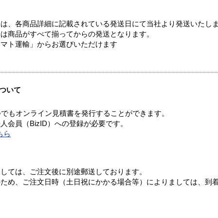
ては、各商品詳細に記載されている発送日にて当社より発送いたし
送は商品がすべて揃ってからの発送となります。
ヤマト運輸」からお選びいただけます
ついて
つでもオンライン見積書を発行することができます。
会員（BizID）への登録が必要です。
ちら
ましては、ご注文後に別途郵送しております。
のため、ご注文日時（土日祝にかかる場合等）によりましては、到