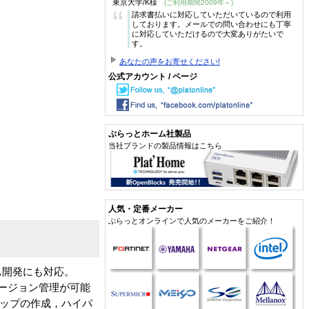
東京大学/K様
(ご利用期間2009年～)
“
請求書払いに対応していただいているので利用
しております。メールでの問い合わせにも丁寧
に対応していただけるので大変ありがたいで
す。
あなたの声をお寄せください!
公式アカウント / ページ
ぷらっとホーム社製品
当社ブランドの製品情報はこちら
人気・定番メーカー
ぷらっとオンラインで人気のメーカーをご紹介！
ム開発にも対応。
統合して，バージョン管理が可能
マップの作成，ハイパ