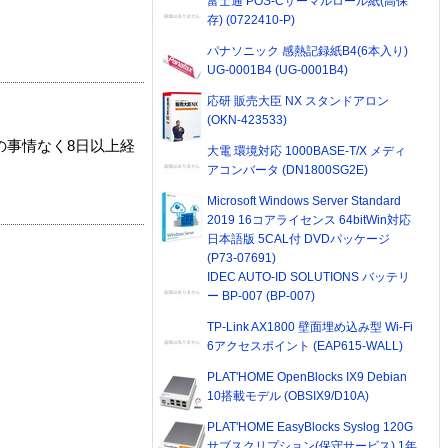
富士通 POS-Cサーマルロール紙(高保
存) (0722410-P)
パナソニック 感熱記録紙B4(6本入り)
UG-0001B4 (UG-0001B4)
応研 販売大臣 NX スタンドアロン
(OKN-423533)
の事情なく8日以上経
大電 環境対応 1000BASE-T/X メディ
アコンバータ (DN1800SG2E)
Microsoft Windows Server Standard
2019 16コアライセンス 64bitWin対応
日本語版 5CAL付 DVDパッケージ
(P73-07691)
IDEC AUTO-ID SOLUTIONS バッテリ
ー BP-007 (BP-007)
TP-Link AX1800 壁面埋め込み型 Wi-Fi
6アクセスポイント (EAP615-WALL)
PLAT'HOME OpenBlocks IX9 Debian
10搭載モデル (OBSIX9/D10A)
PLAT'HOME EasyBlocks Syslog 120G
サブスクリプション(保守サービス) 1年