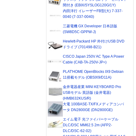
間付き (EBIX/SYSLOG120G/1Y)
内田洋行 イレーザーFB型(大) 7-337-
0040 (7-337-0040)
三菱電機 GX Developer 日本語版
(SW8D5C-GPPW-J)
Hewlett-Packard HP 外付けUSB DVD
ドライブ (701498-B21)
CISCO Japan 250V AC Type A Power
Cable (CAB-TA-250V-JP=)
PLAT'HOME OpenBlocks IX9 Debian
11搭載モデル (OBSIX9/D11A)
金井電器産業 MINI KEYBOARD Pro
USBモデル 英語版 (金井電器)
(HMB632KUS/R)
大電 100BASE-TX/FXメディアコンバ
ータ DN2800GE (DN2800GE)
エイム電子 光ファイバーケーブル
DLC/DSC MM62.5 2m (AFP2-
DLC/DSC-62-02)