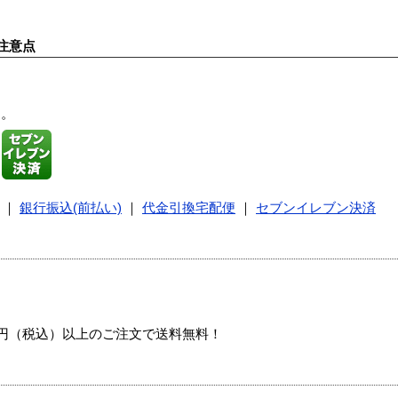
注意点
す。
｜
銀行振込(前払い)
｜
代金引換宅配便
｜
セブンイレブン決済
00円（税込）以上のご注文で送料無料！