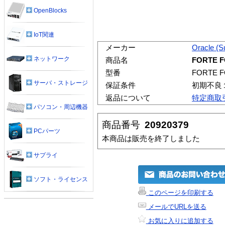
OpenBlocks
IoT関連
メーカー
Oracle (S
ネットワーク
商品名
FORTE F
型番
FORTE F
サーバ・ストレージ
保証条件
初期不良
返品について
特定商取
パソコン・周辺機器
商品番号
20920379
PCパーツ
本商品は販売を終了しました
サプライ
ソフト・ライセンス
このページを印刷する
メールでURLを送る
お気に入りに追加する