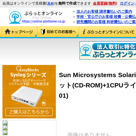
会員はオンラインで見積書(
)を
無料で作成
できます
会員登録(無料)
ログイン
見本
法人のお客様 請求書払いのご案内
学校・官公庁のお客様 校費・公費
研究機関のお客様 科研費払いのご案
Sun Microsystems Sol
ット(CD-ROM)+1CPUライ
01)