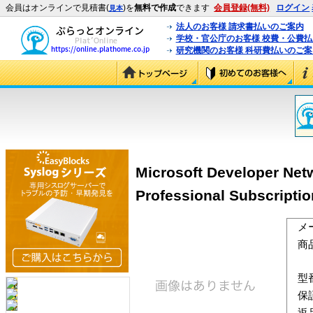
会員はオンラインで見積書(
)を
無料で作成
できます
会員登録(無料)
ログイン
見本
法人のお客様 請求書払いのご案内
学校・官公庁のお客様 校費・公費
研究機関のお客様 科研費払いのご案
Microsoft Developer Net
Professional Subscriptio
メ
商
型
保
返