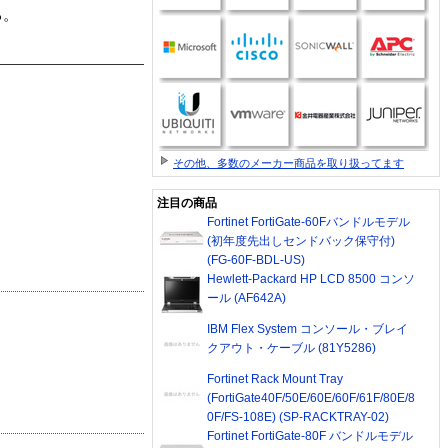
る。
その他、多数のメーカー商品を取り扱ってます
注目の商品
Fortinet FortiGate-60Fバンドルモデル
(初年度先出しセンドバック保守付)
(FG-60F-BDL-US)
Hewlett-Packard HP LCD 8500 コンソ
ール (AF642A)
IBM Flex System コンソール・ブレイ
クアウト・ケーブル (81Y5286)
Fortinet Rack Mount Tray
(FortiGate40F/50E/60E/60F/61F/80E/8
0F/FS-108E) (SP-RACKTRAY-02)
Fortinet FortiGate-80F バンドルモデル