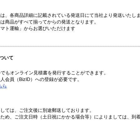
ては、各商品詳細に記載されている発送日にて当社より発送いたし
送は商品がすべて揃ってからの発送となります。
ヤマト運輸」からお選びいただけます
ついて
つでもオンライン見積書を発行することができます。
会員（BizID）への登録が必要です。
ちら
ましては、ご注文後に別途郵送しております。
のため、ご注文日時（土日祝にかかる場合等）によりましては、到