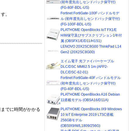
(初年度先出しセンドバック保守付)
(FG-80F-BDL-US)
Fortinet FortiGate-100F バンドルモデ
ます。
ル (初年度先出しセンドバック保守付)
(FG-100F-BDL-US)
PLAT'HOME OpenBlocks IoT FX1/E
H/W保守及びサブスクリプション1年付
属 (OBSFX1/E/D11/H1S1)
LENOVO 20X2SC8G00 ThinkPad L14
Gen2 (20X2SC8G00)
エイム電子 光ファイバーケーブル
DLC/DSC MM62.5 1m (AFP2-
DLC/DSC-62-01)
Fortinet FortiGate-40F バンドルモデル
(初年度先出しセンドバック保守付)
(FG-40F-BDL-US)
PLAT'HOME OpenBlocks A16 Debian
11搭載モデル (OBSA16/D11A)
PLAT'HOME OpenBlocks IX9 Windows
着までに時間がかかる
10 IoT Enterprise 2019 LTSC搭載
256GBモデル
(OBSIX9/W/L1809/256G)