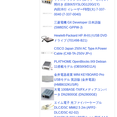
間付き (EBIX/SYSLOG120G/1Y)
内田洋行 イレーザーFB型(大) 7-337-
0040 (7-337-0040)
三菱電機 GX Developer 日本語版
(SW8D5C-GPPW-J)
Hewlett-Packard HP 外付けUSB DVD
ドライブ (701498-B21)
CISCO Japan 250V AC Type A Power
Cable (CAB-TA-250V-JP=)
PLAT'HOME OpenBlocks IX9 Debian
11搭載モデル (OBSIX9/D11A)
金井電器産業 MINI KEYBOARD Pro
USBモデル 英語版 (金井電器)
(HMB632KUS/R)
大電 100BASE-TX/FXメディアコンバ
ータ DN2800GE (DN2800GE)
エイム電子 光ファイバーケーブル
DLC/DSC MM62.5 2m (AFP2-
DLC/DSC-62-02)