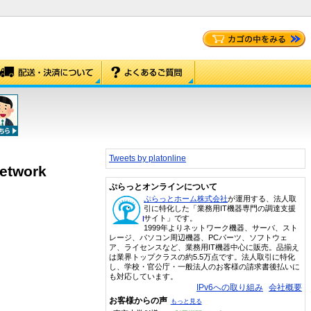
Tweets by platonline
Network
ぷらっとオンラインについて
ぷらっとホーム株式会社
が運用する、法人取
引に特化した「業務用IT機器専門の調達支援
サイト」です。
1999年よりネットワーク機器、サーバ、スト
レージ、パソコン周辺機器、PCパーツ、ソフトウェ
ア、ライセンスなど、業務用IT機器中心に販売。品揃え
は業界トップクラスの約5.5万点です。法人取引に特化
し、学校・官公庁・一般法人のお客様の請求書後払いに
も対応しています。
IPv6への取り組み
会社概要
お客様からの声
もっと見る