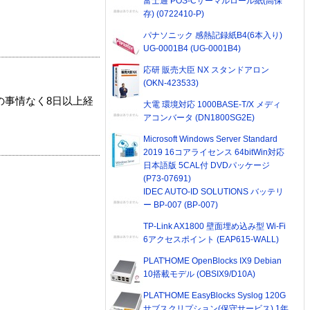
富士通 POS-Cサーマルロール紙(高保
存) (0722410-P)
パナソニック 感熱記録紙B4(6本入り)
UG-0001B4 (UG-0001B4)
応研 販売大臣 NX スタンドアロン
(OKN-423533)
の事情なく8日以上経
大電 環境対応 1000BASE-T/X メディ
アコンバータ (DN1800SG2E)
Microsoft Windows Server Standard
2019 16コアライセンス 64bitWin対応
日本語版 5CAL付 DVDパッケージ
(P73-07691)
IDEC AUTO-ID SOLUTIONS バッテリ
ー BP-007 (BP-007)
TP-Link AX1800 壁面埋め込み型 Wi-Fi
6アクセスポイント (EAP615-WALL)
PLAT'HOME OpenBlocks IX9 Debian
10搭載モデル (OBSIX9/D10A)
PLAT'HOME EasyBlocks Syslog 120G
サブスクリプション(保守サービス) 1年