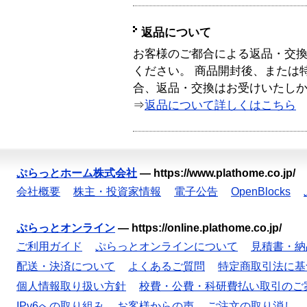
返品について
お客様のご都合による返品・交
ください。 商品開封後、または
合、返品・交換はお受けいたし
⇒
返品について詳しくはこちら
ぷらっとホーム株式会社
—
https://www.plathome.co.jp/
会社概要
株主・投資家情報
電子公告
OpenBlocks
ぷらっとオンライン
—
https://online.plathome.co.jp/
ご利用ガイド
ぷらっとオンラインについて
見積書・納
配送・決済について
よくあるご質問
特定商取引法に基
個人情報取り扱い方針
校費・公費・科研費払い取引のご
IPv6への取り組み
お客様からの声
ご注文の取り消し