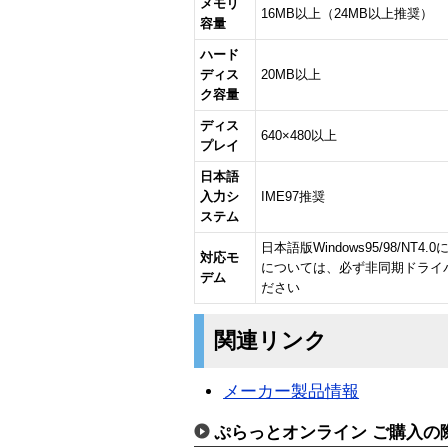
メモリ
16MB以上（24MB以上推奨）
容量
ハード
ディス
20MB以上
ク容量
ディス
640×480以上
プレイ
日本語
入力シ
IME97推奨
ステム
日本語版Windows95/98/NT
対応モ
については、必ず非同期ドライ
デム
ださい
関連リンク
メーカー製品情報
ぷらっとオンライン ご購入の