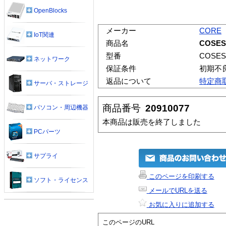
OpenBlocks
メーカー
CORE
IoT関連
商品名
COSES
型番
COSES
ネットワーク
保証条件
初期不
返品について
特定商
サーバ・ストレージ
商品番号
20910077
パソコン・周辺機器
本商品は販売を終了しました
PCパーツ
サプライ
このページを印刷する
ソフト・ライセンス
メールでURLを送る
お気に入りに追加する
このページのURL