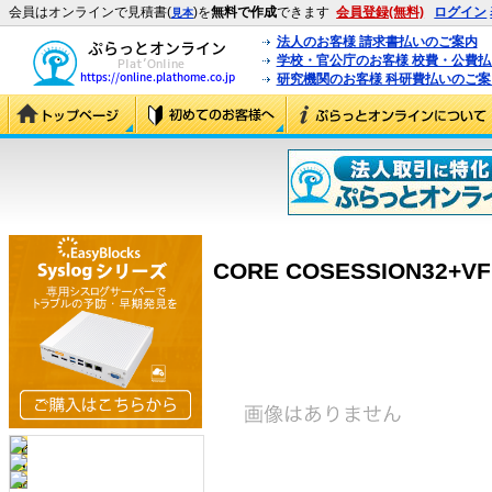
会員はオンラインで見積書(
)を
無料で作成
できます
会員登録(無料)
ログイン
見本
法人のお客様 請求書払いのご案内
学校・官公庁のお客様 校費・公費
研究機関のお客様 科研費払いのご案
CORE COSESSION32+VF