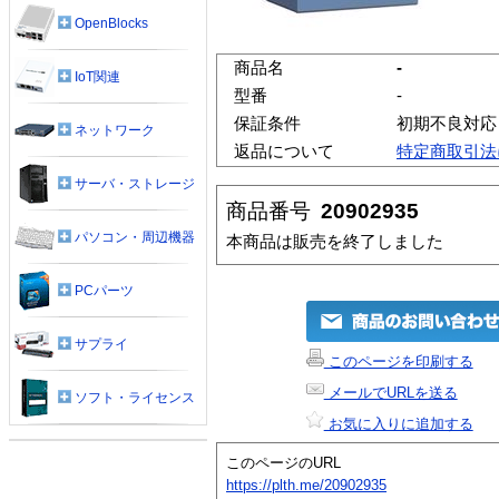
OpenBlocks
商品名
-
IoT関連
型番
-
保証条件
初期不良対応
ネットワーク
返品について
特定商取引法
サーバ・ストレージ
商品番号
20902935
パソコン・周辺機器
本商品は販売を終了しました
PCパーツ
サプライ
このページを印刷する
メールでURLを送る
ソフト・ライセンス
お気に入りに追加する
このページのURL
https://plth.me/20902935