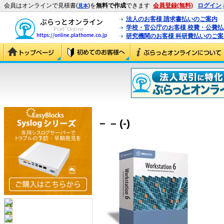
会員はオンラインで見積書(
)を
無料で作成
できます
会員登録(無料)
ログイン
見本
法人のお客様 請求書払いのご案内
学校・官公庁のお客様 校費・公費
研究機関のお客様 科研費払いのご案
－ – (-)