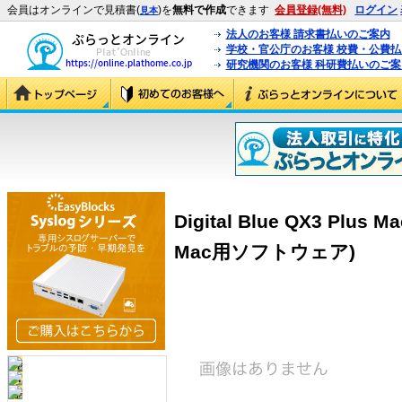
会員はオンラインで見積書(
)を
無料で作成
できます
会員登録(無料)
ログイン
見本
法人のお客様 請求書払いのご案内
学校・官公庁のお客様 校費・公費
研究機関のお客様 科研費払いのご案
Digital Blue QX3 Plu
Mac用ソフトウェア)