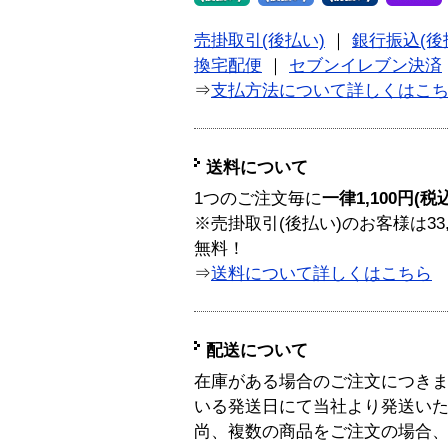
売掛取引(後払い)
｜
銀行振込(後
換宅配便
｜
セブンイレブン決済
⇒
支払方法について詳しくはこ
送料について
1つのご注文毎に
一律1,100円(税
※売掛取引(後払い)のお客様は33
無料！
⇒
送料について詳しくはこちら
配送について
在庫がある場合のご注文につき
いる発送日にて当社より発送い
尚、複数の商品をご注文の場合