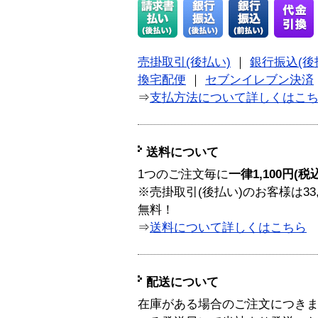
売掛取引(後払い)
｜
銀行振込(後
換宅配便
｜
セブンイレブン決済
⇒
支払方法について詳しくはこ
送料について
1つのご注文毎に
一律1,100円(税
※売掛取引(後払い)のお客様は33
無料！
⇒
送料について詳しくはこちら
配送について
在庫がある場合のご注文につき