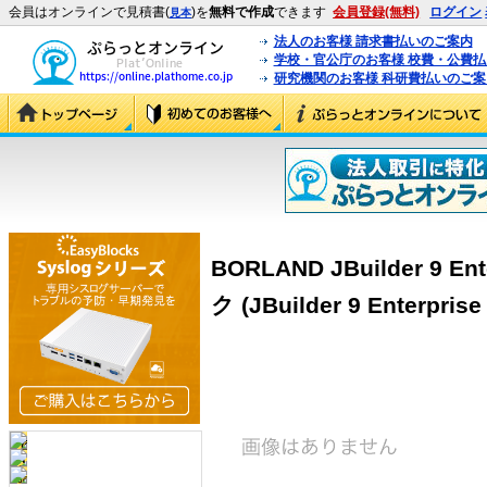
会員はオンラインで見積書(
)を
無料で作成
できます
会員登録(無料)
ログイン
見本
法人のお客様 請求書払いのご案内
学校・官公庁のお客様 校費・公費
研究機関のお客様 科研費払いのご案
BORLAND JBuilder 9 
ク (JBuilder 9 Enter