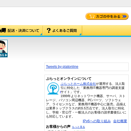
Tweets by platonline
ぷらっとオンラインについて
ぷらっとホーム株式会社
が運用する、法人取
引に特化した「業務用IT機器専門の調達支援
サイト」です。
1999年よりネットワーク機器、サーバ、スト
レージ、パソコン周辺機器、PCパーツ、ソフトウェ
ア、ライセンスなど、業務用IT機器中心に販売。品揃え
は業界トップクラスの約5.5万点です。法人取引に特化
し、学校・官公庁・一般法人のお客様の請求書後払いに
も対応しています。
IPv6への取り組み
会社概要
お客様からの声
もっと見る