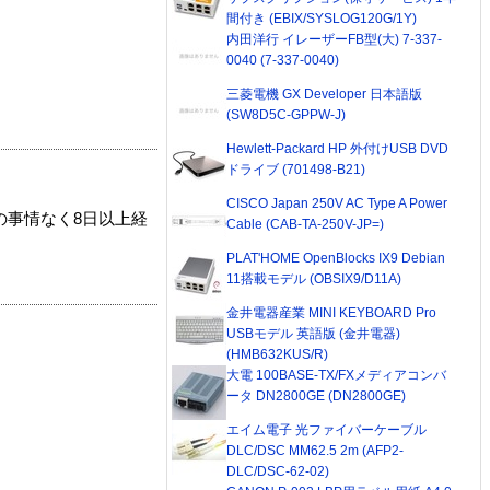
間付き (EBIX/SYSLOG120G/1Y)
内田洋行 イレーザーFB型(大) 7-337-
0040 (7-337-0040)
三菱電機 GX Developer 日本語版
(SW8D5C-GPPW-J)
Hewlett-Packard HP 外付けUSB DVD
ドライブ (701498-B21)
CISCO Japan 250V AC Type A Power
の事情なく8日以上経
Cable (CAB-TA-250V-JP=)
PLAT'HOME OpenBlocks IX9 Debian
11搭載モデル (OBSIX9/D11A)
金井電器産業 MINI KEYBOARD Pro
USBモデル 英語版 (金井電器)
(HMB632KUS/R)
大電 100BASE-TX/FXメディアコンバ
ータ DN2800GE (DN2800GE)
エイム電子 光ファイバーケーブル
DLC/DSC MM62.5 2m (AFP2-
DLC/DSC-62-02)