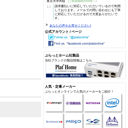
東京大学/K様
(ご利用期間2009年～)
“
請求書払いに対応していただいているので利用
しております。メールでの問い合わせにも丁寧
に対応していただけるので大変ありがたいで
す。
あなたの声をお寄せください!
公式アカウント / ページ
ぷらっとホーム社製品
当社ブランドの製品情報はこちら
人気・定番メーカー
ぷらっとオンラインで人気のメーカーをご紹介！