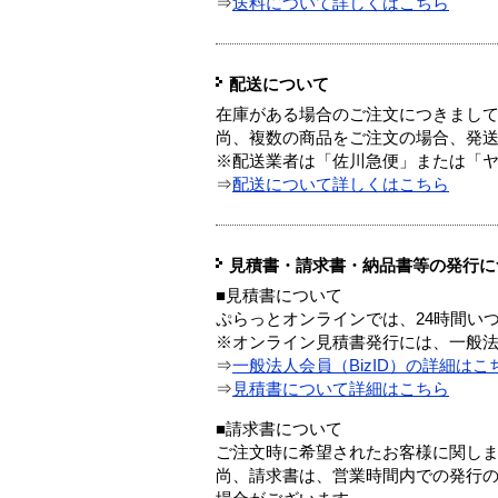
⇒
送料について詳しくはこちら
配送について
在庫がある場合のご注文につきまし
尚、複数の商品をご注文の場合、発
※配送業者は「佐川急便」または「
⇒
配送について詳しくはこちら
見積書・請求書・納品書等の発行に
■見積書について
ぷらっとオンラインでは、24時間い
※オンライン見積書発行には、一般法人
⇒
一般法人会員（BizID）の詳細はこ
⇒
見積書について詳細はこちら
■請求書について
ご注文時に希望されたお客様に関し
尚、請求書は、営業時間内での発行