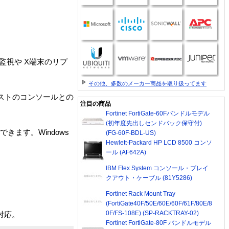
監視や X端末のリプ
その他、多数のメーカー商品を取り扱ってます
ホストのコンソールとの
注目の商品
Fortinet FortiGate-60Fバンドルモデル
(初年度先出しセンドバック保守付)
できます。Windows
(FG-60F-BDL-US)
Hewlett-Packard HP LCD 8500 コンソ
ール (AF642A)
IBM Flex System コンソール・ブレイ
クアウト・ケーブル (81Y5286)
Fortinet Rack Mount Tray
(FortiGate40F/50E/60E/60F/61F/80E/8
0F/FS-108E) (SP-RACKTRAY-02)
も対応。
Fortinet FortiGate-80F バンドルモデル