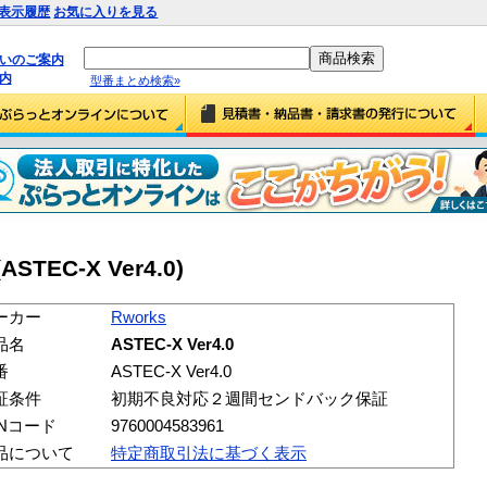
表示履歴
お気に入りを見る
払いのご案内
内
型番まとめ検索»
(ASTEC-X Ver4.0)
ーカー
Rworks
品名
ASTEC-X Ver4.0
番
ASTEC-X Ver4.0
証条件
初期不良対応２週間センドバック保証
ANコード
9760004583961
品について
特定商取引法に基づく表示