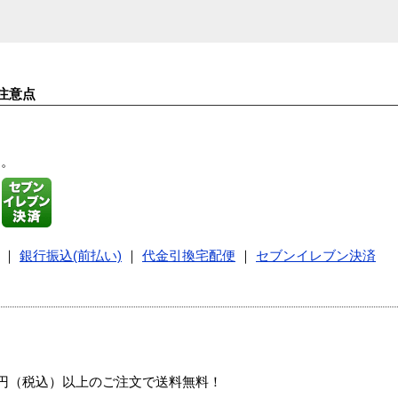
注意点
す。
｜
銀行振込(前払い)
｜
代金引換宅配便
｜
セブンイレブン決済
00円（税込）以上のご注文で送料無料！