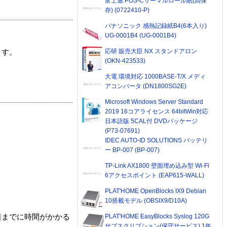
富士通 POS-Cサーマルロール紙(高保
存) (0722410-P)
パナソニック 感熱記録紙B4(6本入り)
UG-0001B4 (UG-0001B4)
応研 販売大臣 NX スタンドアロン
ます。
(OKN-423533)
大電 環境対応 1000BASE-T/X メディ
アコンバータ (DN1800SG2E)
Microsoft Windows Server Standard
2019 16コアライセンス 64bitWin対応
日本語版 5CAL付 DVDパッケージ
(P73-07691)
IDEC AUTO-ID SOLUTIONS バッテリ
ー BP-007 (BP-007)
TP-Link AX1800 壁面埋め込み型 Wi-Fi
6アクセスポイント (EAP615-WALL)
PLAT'HOME OpenBlocks IX9 Debian
10搭載モデル (OBSIX9/D10A)
PLAT'HOME EasyBlocks Syslog 120G
着までに時間がかかる
サブスクリプション(保守サービス) 1年