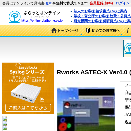
会員はオンラインで見積書(
)を
無料で作成
できます
会員登録(無料)
ログイン
見本
法人のお客様 請求書払いのご案内
学校・官公庁のお客様 校費・公費
研究機関のお客様 科研費払いのご案
Rworks ASTEC-X Ver4.0 
メ
商
型
保
J
返