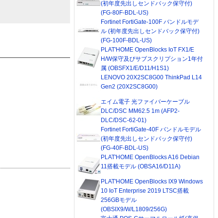
(初年度先出しセンドバック保守付)
(FG-80F-BDL-US)
Fortinet FortiGate-100F バンドルモデ
ル (初年度先出しセンドバック保守付)
(FG-100F-BDL-US)
PLAT'HOME OpenBlocks IoT FX1/E
H/W保守及びサブスクリプション1年付
属 (OBSFX1/E/D11/H1S1)
LENOVO 20X2SC8G00 ThinkPad L14
Gen2 (20X2SC8G00)
エイム電子 光ファイバーケーブル
DLC/DSC MM62.5 1m (AFP2-
DLC/DSC-62-01)
Fortinet FortiGate-40F バンドルモデル
(初年度先出しセンドバック保守付)
(FG-40F-BDL-US)
PLAT'HOME OpenBlocks A16 Debian
11搭載モデル (OBSA16/D11A)
PLAT'HOME OpenBlocks IX9 Windows
10 IoT Enterprise 2019 LTSC搭載
256GBモデル
(OBSIX9/W/L1809/256G)