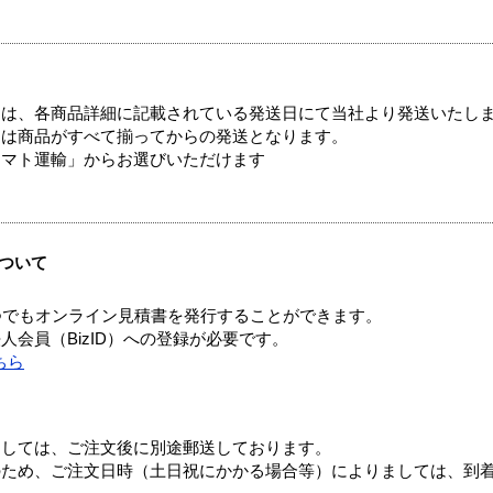
ては、各商品詳細に記載されている発送日にて当社より発送いたし
送は商品がすべて揃ってからの発送となります。
ヤマト運輸」からお選びいただけます
ついて
つでもオンライン見積書を発行することができます。
会員（BizID）への登録が必要です。
ちら
ましては、ご注文後に別途郵送しております。
のため、ご注文日時（土日祝にかかる場合等）によりましては、到