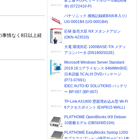
富士通 POS-Cサーマルロール紙(高保
存) (0722410-P)
パナソニック 感熱記録紙B4(6本入り)
UG-0001B4 (UG-0001B4)
応研 販売大臣 NX スタンドアロン
の事情なく8日以上経
(OKN-423533)
大電 環境対応 1000BASE-T/X メディ
アコンバータ (DN1800SG2E)
Microsoft Windows Server Standard
2019 16コアライセンス 64bitWin対応
日本語版 5CAL付 DVDパッケージ
(P73-07691)
IDEC AUTO-ID SOLUTIONS バッテリ
ー BP-007 (BP-007)
TP-Link AX1800 壁面埋め込み型 Wi-Fi
6アクセスポイント (EAP615-WALL)
PLAT'HOME OpenBlocks IX9 Debian
10搭載モデル (OBSIX9/D10A)
PLAT'HOME EasyBlocks Syslog 120G
サブスクリプション(保守サービス) 1年