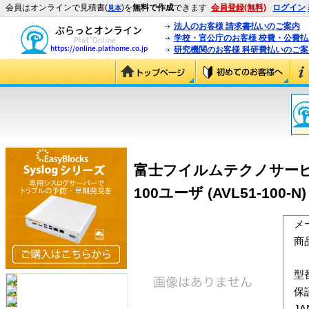
会員はオンラインで見積書(
)を
無料で作成
できます
会員登録(無料)
ログイン
見本
法人のお客様 請求書払いのご案内
学校・官公庁のお客様 校費・公費
研究機関のお客様 科研費払いのご案
富士フイルムテクノサービス アン
100ユーザ (AVL51-100-N)
メ
商
型
保
J