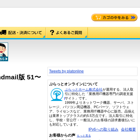
Tweets by platonline
mail版 51〜
ぷらっとオンラインについて
ぷらっとホーム株式会社
が運用する、法人取
引に特化した「業務用IT機器専門の調達支援
サイト」です。
1999年よりネットワーク機器、サーバ、スト
レージ、パソコン周辺機器、PCパーツ、ソフトウェ
ア、ライセンスなど、業務用IT機器中心に販売。品揃え
は業界トップクラスの約5.5万点です。法人取引に特化
し、学校・官公庁・一般法人のお客様の請求書後払いに
も対応しています。
IPv6への取り組み
会社概要
お客様からの声
もっと見る