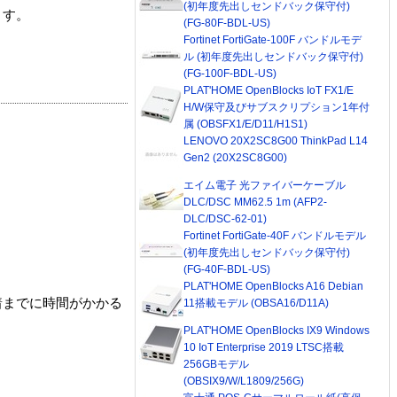
(初年度先出しセンドバック保守付)
ます。
(FG-80F-BDL-US)
Fortinet FortiGate-100F バンドルモデ
ル (初年度先出しセンドバック保守付)
(FG-100F-BDL-US)
PLAT'HOME OpenBlocks IoT FX1/E
H/W保守及びサブスクリプション1年付
属 (OBSFX1/E/D11/H1S1)
LENOVO 20X2SC8G00 ThinkPad L14
Gen2 (20X2SC8G00)
エイム電子 光ファイバーケーブル
DLC/DSC MM62.5 1m (AFP2-
DLC/DSC-62-01)
Fortinet FortiGate-40F バンドルモデル
(初年度先出しセンドバック保守付)
(FG-40F-BDL-US)
PLAT'HOME OpenBlocks A16 Debian
着までに時間がかかる
11搭載モデル (OBSA16/D11A)
PLAT'HOME OpenBlocks IX9 Windows
10 IoT Enterprise 2019 LTSC搭載
256GBモデル
(OBSIX9/W/L1809/256G)