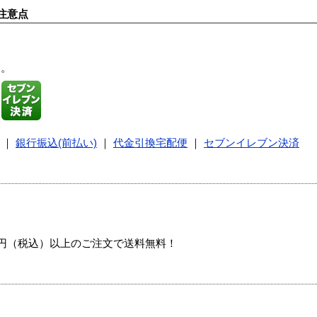
注意点
す。
｜
銀行振込(前払い)
｜
代金引換宅配便
｜
セブンイレブン決済
00円（税込）以上のご注文で送料無料！