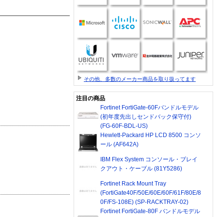
その他、多数のメーカー商品を取り扱ってます
注目の商品
Fortinet FortiGate-60Fバンドルモデル
(初年度先出しセンドバック保守付)
(FG-60F-BDL-US)
Hewlett-Packard HP LCD 8500 コンソ
ール (AF642A)
IBM Flex System コンソール・ブレイ
クアウト・ケーブル (81Y5286)
Fortinet Rack Mount Tray
(FortiGate40F/50E/60E/60F/61F/80E/8
0F/FS-108E) (SP-RACKTRAY-02)
Fortinet FortiGate-80F バンドルモデル