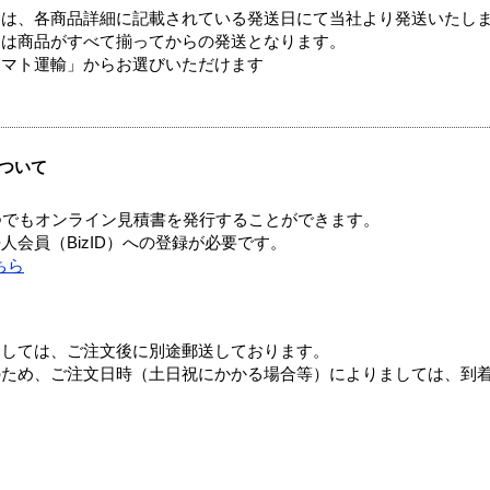
ては、各商品詳細に記載されている発送日にて当社より発送いたし
送は商品がすべて揃ってからの発送となります。
ヤマト運輸」からお選びいただけます
ついて
つでもオンライン見積書を発行することができます。
会員（BizID）への登録が必要です。
ちら
ましては、ご注文後に別途郵送しております。
のため、ご注文日時（土日祝にかかる場合等）によりましては、到