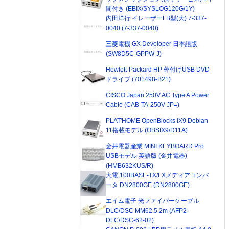
間付き (EBIX/SYSLOG120G/1Y)
内田洋行 イレーザーFB型(大) 7-337-
0040 (7-337-0040)
三菱電機 GX Developer 日本語版
(SW8D5C-GPPW-J)
Hewlett-Packard HP 外付けUSB DVD
ドライブ (701498-B21)
CISCO Japan 250V AC Type A Power
Cable (CAB-TA-250V-JP=)
PLAT'HOME OpenBlocks IX9 Debian
11搭載モデル (OBSIX9/D11A)
金井電器産業 MINI KEYBOARD Pro
USBモデル 英語版 (金井電器)
(HMB632KUS/R)
大電 100BASE-TX/FXメディアコンバ
ータ DN2800GE (DN2800GE)
エイム電子 光ファイバーケーブル
DLC/DSC MM62.5 2m (AFP2-
DLC/DSC-62-02)