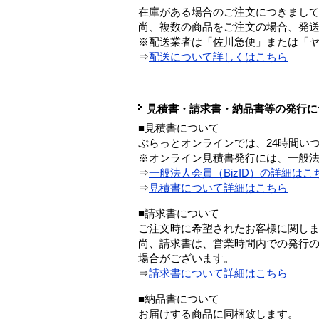
在庫がある場合のご注文につきまし
尚、複数の商品をご注文の場合、発
※配送業者は「佐川急便」または「
⇒
配送について詳しくはこちら
見積書・請求書・納品書等の発行に
■見積書について
ぷらっとオンラインでは、24時間い
※オンライン見積書発行には、一般法人
⇒
一般法人会員（BizID）の詳細はこ
⇒
見積書について詳細はこちら
■請求書について
ご注文時に希望されたお客様に関し
尚、請求書は、営業時間内での発行
場合がございます。
⇒
請求書について詳細はこちら
■納品書について
お届けする商品に同梱致します。