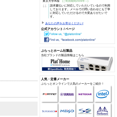
東京大学/K様
(ご利用期間2009年～)
“
請求書払いに対応していただいているので利用
しております。メールでの問い合わせにも丁寧
に対応していただけるので大変ありがたいで
す。
あなたの声をお寄せください!
公式アカウント / ページ
ぷらっとホーム社製品
当社ブランドの製品情報はこちら
人気・定番メーカー
ぷらっとオンラインで人気のメーカーをご紹介！