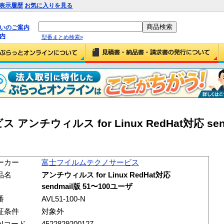
表示履歴
お気に入りを見る
払いのご案内
内
型番まとめ検索»
チウィルス for Linux RedHat対応 send
ーカー
富士フイルムテクノサービス
品名
アンチウィルス for Linux RedHat対応
sendmail版 51〜100ユーザ
番
AVL51-100-N
証条件
対象外
ANコード
4522829200127