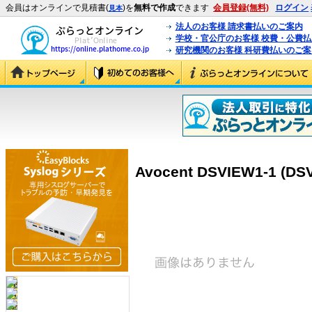
会員はオンラインで見積書(
)を
無料で作成
できます
会員登録(無料)
ログイン
見本
法人のお客様 請求書払いのご案内
学校・官公庁のお客様 校費・公費
研究機関のお客様 科研費払いのご案
Avocent DSVIEW1-1 (DS