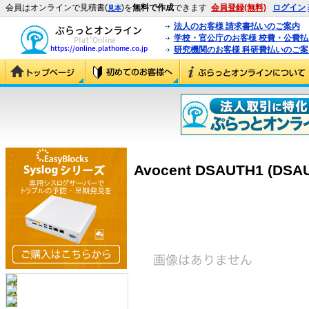
会員はオンラインで見積書(
)を
無料で作成
できます
会員登録(無料)
ログイン
見本
法人のお客様 請求書払いのご案内
学校・官公庁のお客様 校費・公費
研究機関のお客様 科研費払いのご案
Avocent DSAUTH1 (DSA