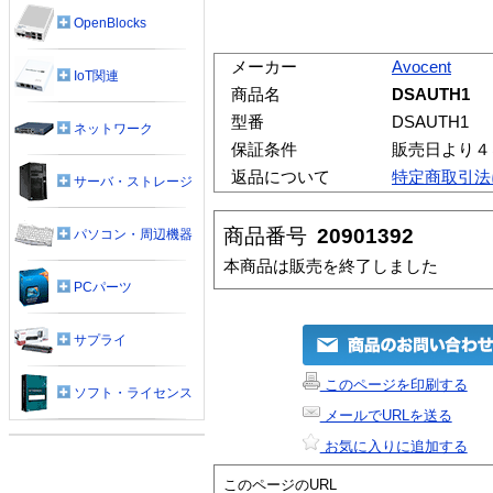
OpenBlocks
メーカー
Avocent
IoT関連
商品名
DSAUTH1
型番
DSAUTH1
ネットワーク
保証条件
販売日より４
返品について
特定商取引法
サーバ・ストレージ
商品番号
20901392
パソコン・周辺機器
本商品は販売を終了しました
PCパーツ
サプライ
このページを印刷する
ソフト・ライセンス
メールでURLを送る
お気に入りに追加する
このページのURL