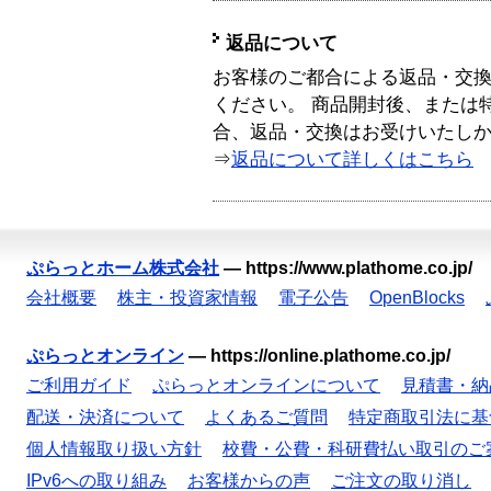
返品について
お客様のご都合による返品・交
ください。 商品開封後、または
合、返品・交換はお受けいたし
⇒
返品について詳しくはこちら
ぷらっとホーム株式会社
—
https://www.plathome.co.jp/
会社概要
株主・投資家情報
電子公告
OpenBlocks
ぷらっとオンライン
—
https://online.plathome.co.jp/
ご利用ガイド
ぷらっとオンラインについて
見積書・納
配送・決済について
よくあるご質問
特定商取引法に基
個人情報取り扱い方針
校費・公費・科研費払い取引のご
IPv6への取り組み
お客様からの声
ご注文の取り消し