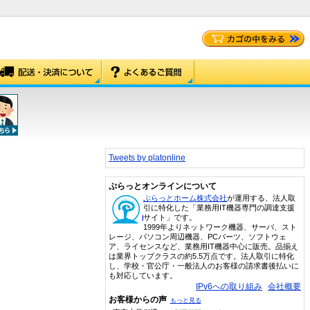
Tweets by platonline
ぷらっとオンラインについて
ぷらっとホーム株式会社
が運用する、法人取
引に特化した「業務用IT機器専門の調達支援
サイト」です。
1999年よりネットワーク機器、サーバ、スト
レージ、パソコン周辺機器、PCパーツ、ソフトウェ
ア、ライセンスなど、業務用IT機器中心に販売。品揃え
は業界トップクラスの約5.5万点です。法人取引に特化
し、学校・官公庁・一般法人のお客様の請求書後払いに
も対応しています。
IPv6への取り組み
会社概要
お客様からの声
もっと見る