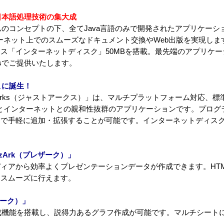
日本語処理技術の集大成
フォームのコンセプトの下、全てJava言語のみで開発されたアプリケー
ターネット上でのスムーズなドキュメント交換やWeb出版を実現し
ス「インターネットディスク」50MBを搭載。最先端のアプリケ
rksでご提供いたします。
こに誕生！
t Arks（ジャストアークス）」は、マルチプラットフォーム対応、
計とインターネットとの親和性抜群のアプリケーションです。プログ
で手軽に追加・拡張することが可能です。インターネットディスク
zArk（プレザーク）」
ィアから効率よくプレゼンテーションデータが作成できます。HT
をスムーズに行えます。
カーク）」
作成機能を搭載し、説得力あるグラフ作成が可能です。マルチシート