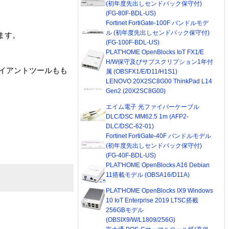
(初年度先出しセンドバック保守付)
(FG-80F-BDL-US)
Fortinet FortiGate-100F バンドルモデ
ル (初年度先出しセンドバック保守付)
ます。
(FG-100F-BDL-US)
PLAT'HOME OpenBlocks IoT FX1/E
H/W保守及びサブスクリプション1年付
アイアントツールもも
属 (OBSFX1/E/D11/H1S1)
LENOVO 20X2SC8G00 ThinkPad L14
Gen2 (20X2SC8G00)
エイム電子 光ファイバーケーブル
DLC/DSC MM62.5 1m (AFP2-
DLC/DSC-62-01)
Fortinet FortiGate-40F バンドルモデル
(初年度先出しセンドバック保守付)
(FG-40F-BDL-US)
PLAT'HOME OpenBlocks A16 Debian
11搭載モデル (OBSA16/D11A)
PLAT'HOME OpenBlocks IX9 Windows
10 IoT Enterprise 2019 LTSC搭載
256GBモデル
(OBSIX9/W/L1809/256G)