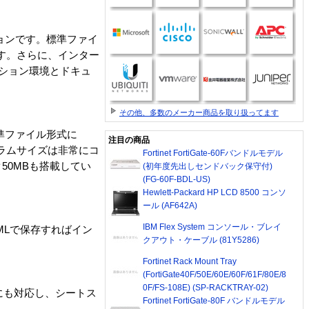
ションです。標準ファイ
ます。さらに、インター
ーション環境とドキュ
その他、多数のメーカー商品を取り扱ってます
標準ファイル形式に
注目の商品
ラムサイズは非常にコ
Fortinet FortiGate-60Fバンドルモデル
50MBも搭載してい
(初年度先出しセンドバック保守付)
(FG-60F-BDL-US)
Hewlett-Packard HP LCD 8500 コンソ
ール (AF642A)
IBM Flex System コンソール・ブレイ
MLで保存すればイン
クアウト・ケーブル (81Y5286)
Fortinet Rack Mount Tray
(FortiGate40F/50E/60E/60F/61F/80E/8
0F/FS-108E) (SP-RACKTRAY-02)
にも対応し、シートス
Fortinet FortiGate-80F バンドルモデル