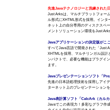
先進Javaテクノロジーと洗練された
Just Arksは、マルチプラット
ル形式にXHTML形式を採用。イン
ネット上の自分専用のディスクスペー
メントソリューション環境をJust A
Javaアプリケーションの決定版がこ
すべてJava言語で開発された「Jus
XHTMLを採用、マルチリンガル設
ンパクトで、必要な機能はプラグイン
ます。
Javaプレゼンテーションソフト「Pre
先進の日本語処理技術を採用しアイデ
ターネット上のプレゼンテーション
Java表計算ソフト「CalcArk（カル
Javaでこの表現力！多彩なグラフ
タイルも自由に設定できます。