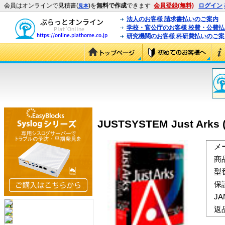
会員はオンラインで見積書(
)を
無料で作成
できます
会員登録(無料)
ログイン
見本
法人のお客様 請求書払いのご案内
学校・官公庁のお客様 校費・公費
研究機関のお客様 科研費払いのご案
JUSTSYSTEM Just Arks (
メ
商
型
保
J
返