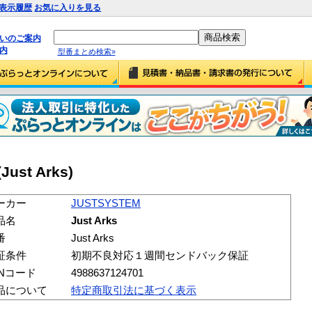
表示履歴
お気に入りを見る
払いのご案内
内
型番まとめ検索»
Just Arks)
ーカー
JUSTSYSTEM
品名
Just Arks
番
Just Arks
証条件
初期不良対応１週間センドバック保証
ANコード
4988637124701
品について
特定商取引法に基づく表示