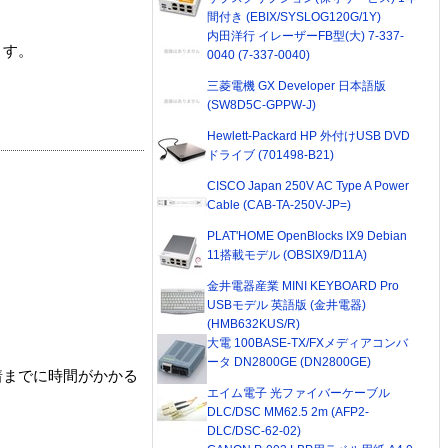
間付き (EBIX/SYSLOG120G/1Y)
内田洋行 イレーザーFB型(大) 7-337-
ます。
0040 (7-337-0040)
三菱電機 GX Developer 日本語版
(SW8D5C-GPPW-J)
Hewlett-Packard HP 外付けUSB DVD
ドライブ (701498-B21)
CISCO Japan 250V AC Type A Power
Cable (CAB-TA-250V-JP=)
PLAT'HOME OpenBlocks IX9 Debian
11搭載モデル (OBSIX9/D11A)
金井電器産業 MINI KEYBOARD Pro
USBモデル 英語版 (金井電器)
(HMB632KUS/R)
大電 100BASE-TX/FXメディアコンバ
ータ DN2800GE (DN2800GE)
着までに時間がかかる
エイム電子 光ファイバーケーブル
DLC/DSC MM62.5 2m (AFP2-
DLC/DSC-62-02)