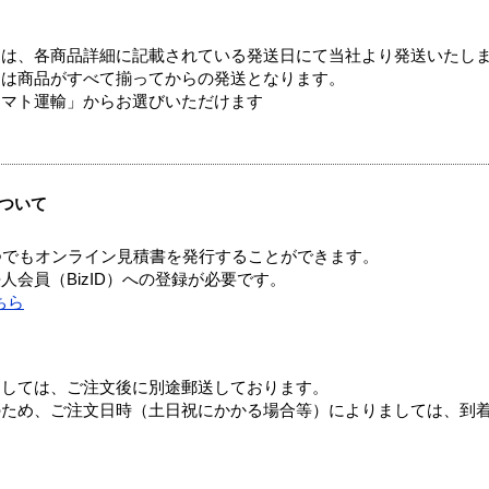
ては、各商品詳細に記載されている発送日にて当社より発送いたし
送は商品がすべて揃ってからの発送となります。
ヤマト運輸」からお選びいただけます
ついて
つでもオンライン見積書を発行することができます。
会員（BizID）への登録が必要です。
ちら
ましては、ご注文後に別途郵送しております。
のため、ご注文日時（土日祝にかかる場合等）によりましては、到