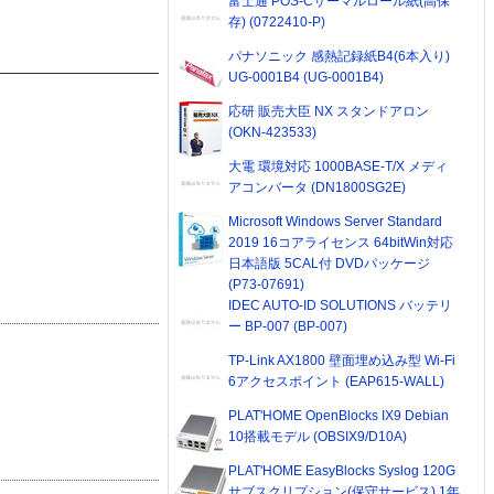
富士通 POS-Cサーマルロール紙(高保
存) (0722410-P)
パナソニック 感熱記録紙B4(6本入り)
UG-0001B4 (UG-0001B4)
応研 販売大臣 NX スタンドアロン
(OKN-423533)
大電 環境対応 1000BASE-T/X メディ
アコンバータ (DN1800SG2E)
Microsoft Windows Server Standard
2019 16コアライセンス 64bitWin対応
日本語版 5CAL付 DVDパッケージ
(P73-07691)
IDEC AUTO-ID SOLUTIONS バッテリ
ー BP-007 (BP-007)
TP-Link AX1800 壁面埋め込み型 Wi-Fi
6アクセスポイント (EAP615-WALL)
PLAT'HOME OpenBlocks IX9 Debian
10搭載モデル (OBSIX9/D10A)
PLAT'HOME EasyBlocks Syslog 120G
サブスクリプション(保守サービス) 1年