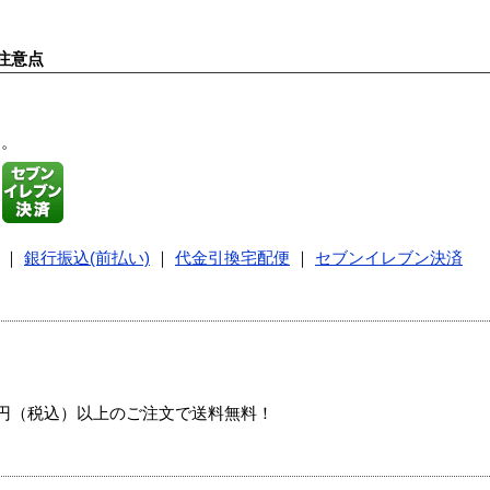
注意点
す。
｜
銀行振込(前払い)
｜
代金引換宅配便
｜
セブンイレブン決済
00円（税込）以上のご注文で送料無料！