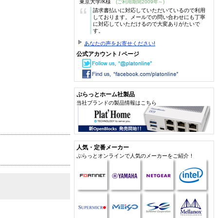
東京大学/K様
(ご利用期間2009年～)
“
請求書払いに対応していただいているので利用
しております。メールでの問い合わせにも丁寧
に対応していただけるので大変ありがたいで
す。
あなたの声をお寄せください!
公式アカウント / ページ
ぷらっとホーム社製品
当社ブランドの製品情報はこちら
人気・定番メーカー
ぷらっとオンラインで人気のメーカーをご紹介！