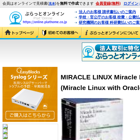
会員はオンラインで見積書(
)を
無料で作成
できます
会員登録(無料)
ログイン
見本
法人のお客様 請求書払いのご案内
学校・官公庁のお客様 校費・公費
研究機関のお客様 科研費払いのご案
MIRACLE LINUX Miracle L
(Miracle Linux with Oracl