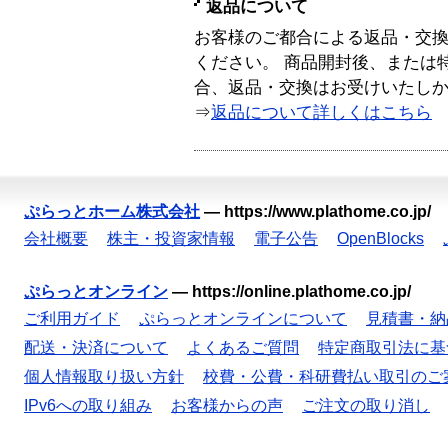
返品について
お客様のご都合による返品・交
ください。 商品開封後、または
合、返品・交換はお受けいたし
⇒
返品について詳しくはこちら
ぷらっとホーム株式会社
—
https://www.plathome.co.jp/
会社概要
株主・投資家情報
電子公告
OpenBlocks
ぷらっとオンライン
—
https://online.plathome.co.jp/
ご利用ガイド
ぷらっとオンラインについて
見積書・納
配送・決済について
よくあるご質問
特定商取引法に基
個人情報取り扱い方針
校費・公費・科研費払い取引のご
IPv6への取り組み
お客様からの声
ご注文の取り消し