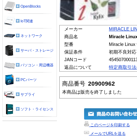
OpenBlocks
IoT関連
メーカー
MIRACLE LI
ネットワーク
商品名
Miracle Linux
型番
Miracle Linux 
サーバ・ストレージ
保証条件
初期不良対応
JANコード
45450700011
パソコン・周辺機器
返品について
特定商取引法
PCパーツ
商品番号
20900962
本商品は販売を終了しました
サプライ
ソフト・ライセンス
このページを印刷する
メールでURLを送る