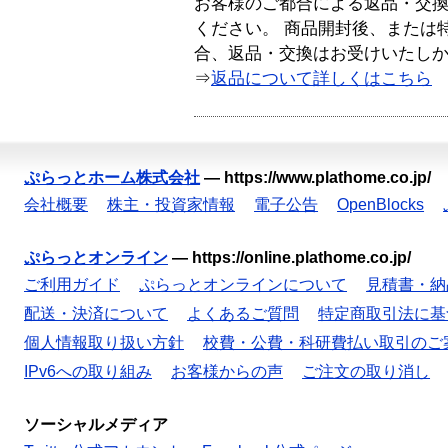
お客様のご都合による返品・交
ください。 商品開封後、または
合、返品・交換はお受けいたし
⇒
返品について詳しくはこちら
ぷらっとホーム株式会社
—
https://www.plathome.co.jp/
会社概要
株主・投資家情報
電子公告
OpenBlocks
ぷらっとオンライン
—
https://online.plathome.co.jp/
ご利用ガイド
ぷらっとオンラインについて
見積書・納
配送・決済について
よくあるご質問
特定商取引法に基
個人情報取り扱い方針
校費・公費・科研費払い取引のご
IPv6への取り組み
お客様からの声
ご注文の取り消し
ソーシャルメディア