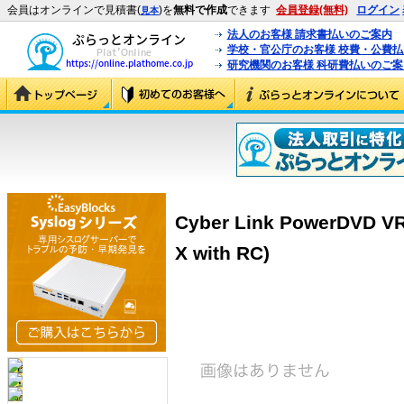
会員はオンラインで見積書(
)を
無料で作成
できます
会員登録(無料)
ログイン
見本
法人のお客様 請求書払いのご案内
学校・官公庁のお客様 校費・公費
研究機関のお客様 科研費払いのご案
Cyber Link PowerDVD VR
X with RC)