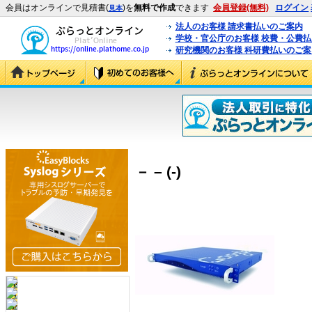
会員はオンラインで見積書(
)を
無料で作成
できます
会員登録(無料)
ログイン
見本
法人のお客様 請求書払いのご案内
学校・官公庁のお客様 校費・公費
研究機関のお客様 科研費払いのご案
－ – (-)