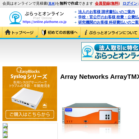
会員はオンラインで見積書(
)を
無料で作成
できます
会員登録(無料)
ログイン
見本
法人のお客様 請求書払いのご案内
学校・官公庁のお客様 校費・公費
研究機関のお客様 科研費払いのご案
Array Networks ArrayTM