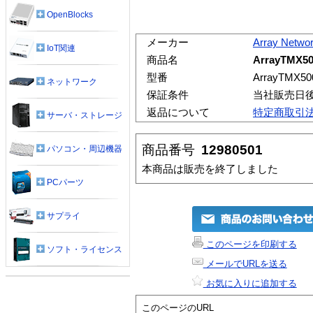
OpenBlocks
メーカー
Array Netwo
IoT関連
商品名
ArrayTMX50
型番
ArrayTMX50
ネットワーク
保証条件
当社販売日
返品について
特定商取引
サーバ・ストレージ
商品番号
12980501
パソコン・周辺機器
本商品は販売を終了しました
PCパーツ
サプライ
このページを印刷する
ソフト・ライセンス
メールでURLを送る
お気に入りに追加する
このページのURL