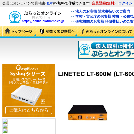
会員はオンラインで見積書(
)を
無料で作成
できます
会員登録(無料)
ログイン
見本
法人のお客様 請求書払いのご案内
学校・官公庁のお客様 校費・公費
研究機関のお客様 科研費払いのご案
LINETEC LT-600M (LT-60