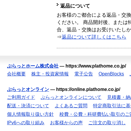
返品について
お客様のご都合による返品・交
ください。 商品開封後、または
合、返品・交換はお受けいたし
⇒
返品について詳しくはこちら
ぷらっとホーム株式会社
—
https://www.plathome.co.jp/
会社概要
株主・投資家情報
電子公告
OpenBlocks
ぷらっとオンライン
—
https://online.plathome.co.jp/
ご利用ガイド
ぷらっとオンラインについて
見積書・納
配送・決済について
よくあるご質問
特定商取引法に基
個人情報取り扱い方針
校費・公費・科研費払い取引のご
IPv6への取り組み
お客様からの声
ご注文の取り消し