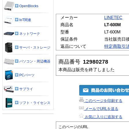
OpenBlocks
メーカー
LINETEC
IoT関連
商品名
LT-600M
型番
LT-600M
ネットワーク
保証条件
当社販売日
返品について
特定商取引
サーバ・ストレージ
商品番号
12980278
パソコン・周辺機器
本商品は販売を終了しました
PCパーツ
サプライ
このページを印刷する
ソフト・ライセンス
メールでURLを送る
お気に入りに追加する
このページのURL