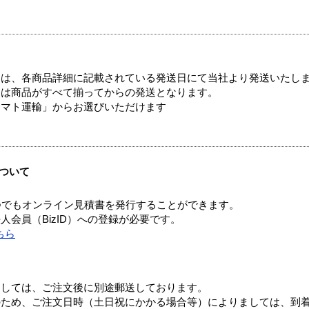
ては、各商品詳細に記載されている発送日にて当社より発送いたし
送は商品がすべて揃ってからの発送となります。
ヤマト運輸」からお選びいただけます
ついて
つでもオンライン見積書を発行することができます。
会員（BizID）への登録が必要です。
ちら
ましては、ご注文後に別途郵送しております。
のため、ご注文日時（土日祝にかかる場合等）によりましては、到