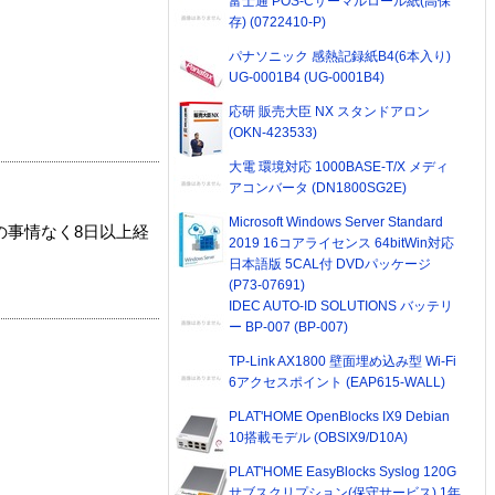
富士通 POS-Cサーマルロール紙(高保
存) (0722410-P)
パナソニック 感熱記録紙B4(6本入り)
UG-0001B4 (UG-0001B4)
応研 販売大臣 NX スタンドアロン
(OKN-423533)
大電 環境対応 1000BASE-T/X メディ
アコンバータ (DN1800SG2E)
Microsoft Windows Server Standard
の事情なく8日以上経
2019 16コアライセンス 64bitWin対応
日本語版 5CAL付 DVDパッケージ
(P73-07691)
IDEC AUTO-ID SOLUTIONS バッテリ
ー BP-007 (BP-007)
TP-Link AX1800 壁面埋め込み型 Wi-Fi
6アクセスポイント (EAP615-WALL)
PLAT'HOME OpenBlocks IX9 Debian
10搭載モデル (OBSIX9/D10A)
PLAT'HOME EasyBlocks Syslog 120G
サブスクリプション(保守サービス) 1年