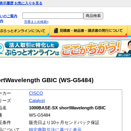
表示履歴
お気に入りを見る
払いのご案内
内
型番まとめ検索»
rtWavelength GBIC (WS-G5484)
ーカー
CISCO
リーズ
Catalyst
品名
1000BASE-SX shortWavelength GBIC
番
WS-G5484
証条件
販売日より10ヶ月センドバック保証
品について
特定商取引法に基づく表示