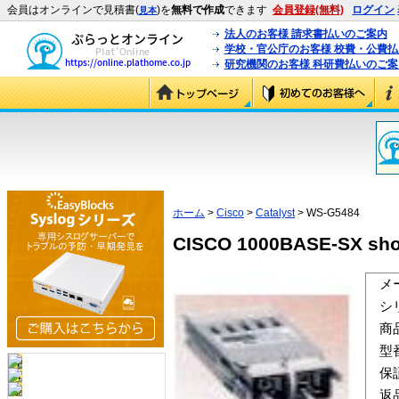
会員はオンラインで見積書(
)を
無料で作成
できます
会員登録(無料)
ログイン
見本
法人のお客様 請求書払いのご案内
学校・官公庁のお客様 校費・公費
研究機関のお客様 科研費払いのご案
ホーム
>
Cisco
>
Catalyst
> WS-G5484
CISCO 1000BASE-SX sho
メ
シ
商
型
保
返