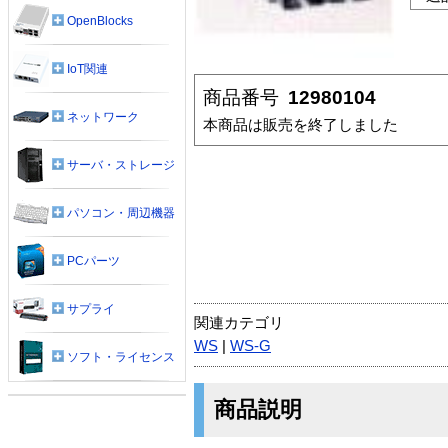
OpenBlocks
IoT関連
商品番号
12980104
ネットワーク
本商品は販売を終了しました
サーバ・ストレージ
パソコン・周辺機器
PCパーツ
サプライ
関連カテゴリ
WS
|
WS-G
ソフト・ライセンス
商品説明