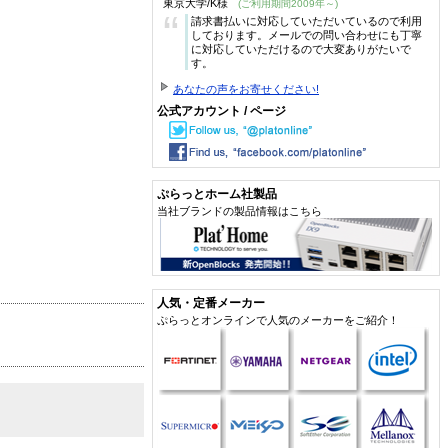
東京大学/K様
(ご利用期間2009年～)
“
請求書払いに対応していただいているので利用
しております。メールでの問い合わせにも丁寧
に対応していただけるので大変ありがたいで
す。
あなたの声をお寄せください!
公式アカウント / ページ
ぷらっとホーム社製品
当社ブランドの製品情報はこちら
人気・定番メーカー
ぷらっとオンラインで人気のメーカーをご紹介！