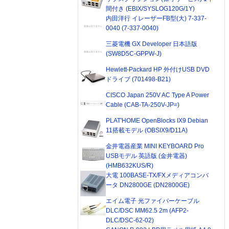
間付き (EBIX/SYSLOG120G/1Y)
内田洋行 イレーザーFB型(大) 7-337-
0040 (7-337-0040)
三菱電機 GX Developer 日本語版
(SW8D5C-GPPW-J)
Hewlett-Packard HP 外付けUSB DVD
ドライブ (701498-B21)
CISCO Japan 250V AC Type A Power
Cable (CAB-TA-250V-JP=)
PLAT'HOME OpenBlocks IX9 Debian
11搭載モデル (OBSIX9/D11A)
金井電器産業 MINI KEYBOARD Pro
USBモデル 英語版 (金井電器)
(HMB632KUS/R)
大電 100BASE-TX/FXメディアコンバ
ータ DN2800GE (DN2800GE)
エイム電子 光ファイバーケーブル
DLC/DSC MM62.5 2m (AFP2-
DLC/DSC-62-02)