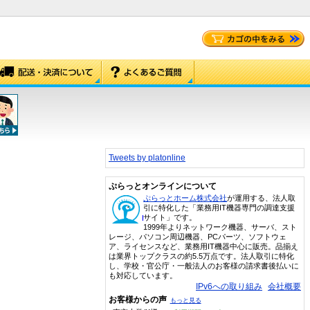
Tweets by platonline
ぷらっとオンラインについて
ぷらっとホーム株式会社
が運用する、法人取
引に特化した「業務用IT機器専門の調達支援
サイト」です。
1999年よりネットワーク機器、サーバ、スト
レージ、パソコン周辺機器、PCパーツ、ソフトウェ
ア、ライセンスなど、業務用IT機器中心に販売。品揃え
は業界トップクラスの約5.5万点です。法人取引に特化
し、学校・官公庁・一般法人のお客様の請求書後払いに
も対応しています。
IPv6への取り組み
会社概要
お客様からの声
もっと見る