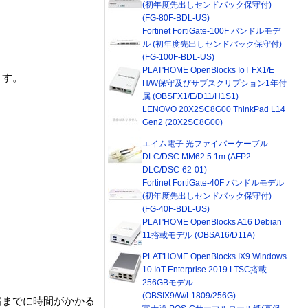
(初年度先出しセンドバック保守付)
(FG-80F-BDL-US)
Fortinet FortiGate-100F バンドルモデ
ル (初年度先出しセンドバック保守付)
(FG-100F-BDL-US)
PLAT'HOME OpenBlocks IoT FX1/E
ます。
H/W保守及びサブスクリプション1年付
属 (OBSFX1/E/D11/H1S1)
LENOVO 20X2SC8G00 ThinkPad L14
Gen2 (20X2SC8G00)
エイム電子 光ファイバーケーブル
DLC/DSC MM62.5 1m (AFP2-
DLC/DSC-62-01)
Fortinet FortiGate-40F バンドルモデル
(初年度先出しセンドバック保守付)
(FG-40F-BDL-US)
PLAT'HOME OpenBlocks A16 Debian
11搭載モデル (OBSA16/D11A)
PLAT'HOME OpenBlocks IX9 Windows
10 IoT Enterprise 2019 LTSC搭載
256GBモデル
(OBSIX9/W/L1809/256G)
着までに時間がかかる