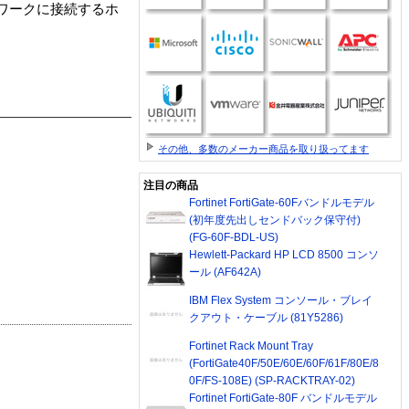
ワークに接続するホ
その他、多数のメーカー商品を取り扱ってます
注目の商品
Fortinet FortiGate-60Fバンドルモデル
(初年度先出しセンドバック保守付)
(FG-60F-BDL-US)
Hewlett-Packard HP LCD 8500 コンソ
ール (AF642A)
IBM Flex System コンソール・ブレイ
クアウト・ケーブル (81Y5286)
Fortinet Rack Mount Tray
(FortiGate40F/50E/60E/60F/61F/80E/8
0F/FS-108E) (SP-RACKTRAY-02)
Fortinet FortiGate-80F バンドルモデル