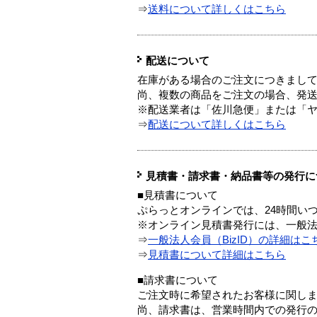
⇒
送料について詳しくはこちら
配送について
在庫がある場合のご注文につきまし
尚、複数の商品をご注文の場合、発
※配送業者は「佐川急便」または「
⇒
配送について詳しくはこちら
見積書・請求書・納品書等の発行に
■見積書について
ぷらっとオンラインでは、24時間い
※オンライン見積書発行には、一般法人
⇒
一般法人会員（BizID）の詳細はこ
⇒
見積書について詳細はこちら
■請求書について
ご注文時に希望されたお客様に関し
尚、請求書は、営業時間内での発行