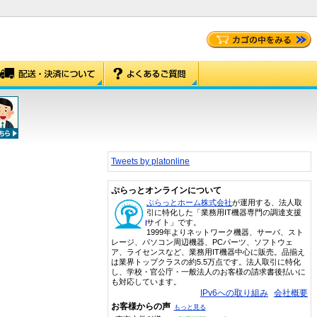
Tweets by platonline
ぷらっとオンラインについて
ぷらっとホーム株式会社
が運用する、法人取
引に特化した「業務用IT機器専門の調達支援
サイト」です。
1999年よりネットワーク機器、サーバ、スト
レージ、パソコン周辺機器、PCパーツ、ソフトウェ
ア、ライセンスなど、業務用IT機器中心に販売。品揃え
は業界トップクラスの約5.5万点です。法人取引に特化
し、学校・官公庁・一般法人のお客様の請求書後払いに
も対応しています。
IPv6への取り組み
会社概要
お客様からの声
もっと見る