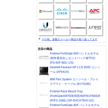
その他、多数のメーカー商品を取り扱ってます
注目の商品
Fortinet FortiGate-60Fバンドルモデル
(初年度先出しセンドバック保守付)
(FG-60F-BDL-US)
Hewlett-Packard HP LCD 8500 コンソ
ール (AF642A)
IBM Flex System コンソール・ブレイ
クアウト・ケーブル (81Y5286)
Fortinet Rack Mount Tray
(FortiGate40F/50E/60E/60F/61F/80E/8
0F/FS-108E) (SP-RACKTRAY-02)
Fortinet FortiGate-80F バンドルモデル