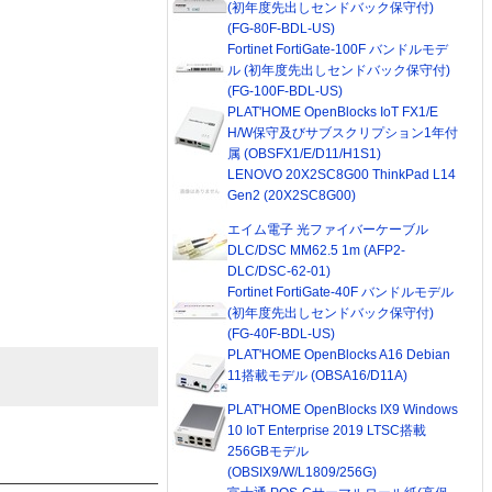
(初年度先出しセンドバック保守付)
(FG-80F-BDL-US)
Fortinet FortiGate-100F バンドルモデ
ル (初年度先出しセンドバック保守付)
(FG-100F-BDL-US)
PLAT'HOME OpenBlocks IoT FX1/E
H/W保守及びサブスクリプション1年付
属 (OBSFX1/E/D11/H1S1)
LENOVO 20X2SC8G00 ThinkPad L14
Gen2 (20X2SC8G00)
エイム電子 光ファイバーケーブル
DLC/DSC MM62.5 1m (AFP2-
DLC/DSC-62-01)
Fortinet FortiGate-40F バンドルモデル
(初年度先出しセンドバック保守付)
(FG-40F-BDL-US)
PLAT'HOME OpenBlocks A16 Debian
11搭載モデル (OBSA16/D11A)
PLAT'HOME OpenBlocks IX9 Windows
10 IoT Enterprise 2019 LTSC搭載
256GBモデル
(OBSIX9/W/L1809/256G)