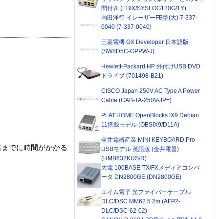
間付き (EBIX/SYSLOG120G/1Y)
内田洋行 イレーザーFB型(大) 7-337-
0040 (7-337-0040)
三菱電機 GX Developer 日本語版
(SW8D5C-GPPW-J)
Hewlett-Packard HP 外付けUSB DVD
ドライブ (701498-B21)
CISCO Japan 250V AC Type A Power
Cable (CAB-TA-250V-JP=)
PLAT'HOME OpenBlocks IX9 Debian
11搭載モデル (OBSIX9/D11A)
金井電器産業 MINI KEYBOARD Pro
着までに時間がかかる
USBモデル 英語版 (金井電器)
(HMB632KUS/R)
大電 100BASE-TX/FXメディアコンバ
ータ DN2800GE (DN2800GE)
エイム電子 光ファイバーケーブル
DLC/DSC MM62.5 2m (AFP2-
DLC/DSC-62-02)