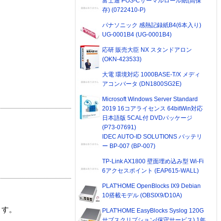
富士通 POS-Cサーマルロール紙(高保
存) (0722410-P)
パナソニック 感熱記録紙B4(6本入り)
UG-0001B4 (UG-0001B4)
応研 販売大臣 NX スタンドアロン
(OKN-423533)
大電 環境対応 1000BASE-T/X メディ
アコンバータ (DN1800SG2E)
Microsoft Windows Server Standard
2019 16コアライセンス 64bitWin対応
日本語版 5CAL付 DVDパッケージ
(P73-07691)
IDEC AUTO-ID SOLUTIONS バッテリ
ー BP-007 (BP-007)
TP-Link AX1800 壁面埋め込み型 Wi-Fi
6アクセスポイント (EAP615-WALL)
PLAT'HOME OpenBlocks IX9 Debian
10搭載モデル (OBSIX9/D10A)
ます。
PLAT'HOME EasyBlocks Syslog 120G
サブスクリプション(保守サービス) 1年