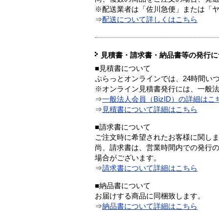
※配送業者は「佐川急便」または「
⇒
配送について詳しくはこちら
見積書・請求書・納品書等の発行に
■見積書について
ぷらっとオンラインでは、24時間い
※オンライン見積書発行には、一般法人
⇒
一般法人会員（BizID）の詳細はこ
⇒
見積書について詳細はこちら
■請求書について
ご注文時に希望されたお客様に関し
尚、請求書は、営業時間内での発行
場合がございます。
⇒
請求書について詳細はこちら
■納品書について
お届けする商品に同梱致します。
⇒
納品書について詳細はこちら