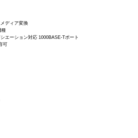
X/LXメディア変換
機種
シエーション対応 1000BASE-Tポート
容可
替