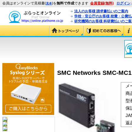
会員はオンラインで見積書(
)を
無料で作成
できます
会員登録(無料)
ログイン
見本
法人のお客様 請求書払いのご案内
学校・官公庁のお客様 校費・公費
研究機関のお客様 科研費払いのご案
SMC Networks SMC-MC1
メ
商
型
保
J
返