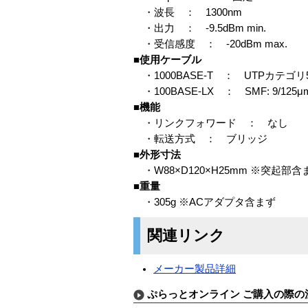
・波長 ： 1300nm
・出力 ： -9.5dBm min.
・受信感度 ： -20dBm max.
■使用ケーブル
・1000BASE-T ： UTPカテゴリ
・100BASE-LX ： SMF: 9/125μm
■機能
・リンクフォワード ： なし
・転送方式 ： ブリッジ
■外形寸法
・W88×D120×H25mm ※突起部含
■重量
・305g ※ACアダプタ含まず
関連リンク
メーカー製品詳細
ぷらっとオンライン ご購入の際の