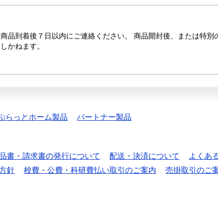
商品到着後７日以内にご連絡ください。 商品開封後、または特別
たしかねます。
ぷらっとホーム製品
パートナー製品
品書・請求書の発行について
配送・決済について
よくあ
方針
校費・公費・科研費払い取引のご案内
売掛取引のご