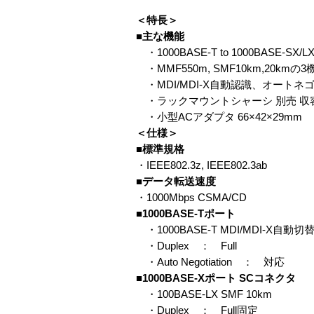
＜特長＞
■主な機能
・1000BASE-T to 1000BASE-S
・MMF550m, SMF10km,20kmの3
・MDI/MDI-X自動認識、オートネゴ
・ラックマウントシャーシ 別売 収
・小型ACアダプタ 66×42×29mm
＜仕様＞
■標準規格
・IEEE802.3z, IEEE802.3ab
■データ転送速度
・1000Mbps CSMA/CD
■1000BASE-Tポート
・1000BASE-T MDI/MDI-X自動切
・Duplex ： Full
・Auto Negotiation ： 対応
■1000BASE-Xポート SCコネクタ
・100BASE-LX SMF 10km
・Duplex ： Full固定