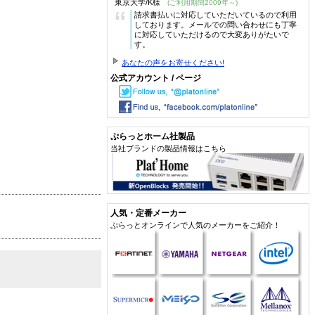
東京大学/K様
(ご利用期間2009年～)
“
請求書払いに対応していただいているので利用
しております。メールでの問い合わせにも丁寧
に対応していただけるので大変ありがたいで
す。
あなたの声をお寄せください!
公式アカウント / ページ
ぷらっとホーム社製品
当社ブランドの製品情報はこちら
人気・定番メーカー
ぷらっとオンラインで人気のメーカーをご紹介！