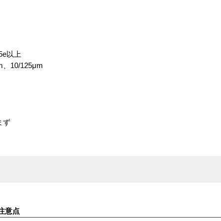
5e以上
、10/125μm
まず
注意点