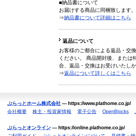
■納品書について
お届けする商品に同梱致します
⇒
納品書について詳細はこちら
返品について
お客様のご都合による返品・交
ください。 商品開封後、または
合、返品・交換はお受けいたし
⇒
返品について詳しくはこちら
ぷらっとホーム株式会社
—
https://www.plathome.co.jp/
会社概要
株主・投資家情報
電子公告
OpenBlocks
ぷらっとオンライン
—
https://online.plathome.co.jp/
ご利用ガイド
ぷらっとオンラインについて
見積書・納