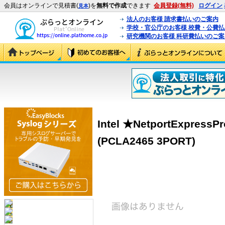
会員はオンラインで見積書(
)を
無料で作成
できます
会員登録(無料)
ログイン
見本
法人のお客様 請求書払いのご案内
学校・官公庁のお客様 校費・公費
研究機関のお客様 科研費払いのご案
Intel ★NetportExpressPr
(PCLA2465 3PORT)