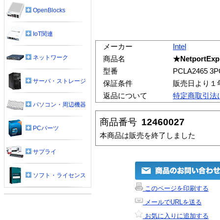
OpenBlocks
IoT関連
メーカー
Intel
ネットワーク
商品名
★NetportExpr
型番
PCLA2465 3
サーバ・ストレージ
保証条件
販売日より１
返品について
特定商取引法
パソコン・周辺機器
商品番号
12460027
PCパーツ
本商品は販売を終了しました
サプライ
ソフト・ライセンス
このページを印刷する
メールでURLを送る
お気に入りに追加する