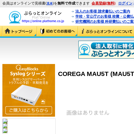
会員はオンラインで見積書(
)を
無料で作成
できます
会員登録(無料)
ログイン
見本
法人のお客様 請求書払いのご案内
学校・官公庁のお客様 校費・公費
研究機関のお客様 科研費払いのご案
COREGA MAU5T (MAU5T