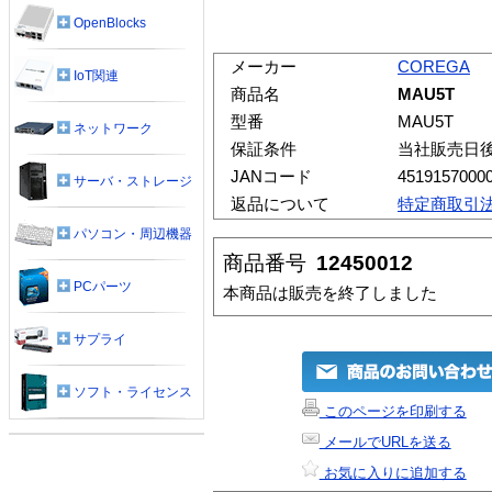
OpenBlocks
メーカー
COREGA
IoT関連
商品名
MAU5T
型番
MAU5T
ネットワーク
保証条件
当社販売日
JANコード
4519157000
サーバ・ストレージ
返品について
特定商取引
パソコン・周辺機器
商品番号
12450012
PCパーツ
本商品は販売を終了しました
サプライ
ソフト・ライセンス
このページを印刷する
メールでURLを送る
お気に入りに追加する