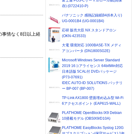
富士通 POS-Cサーマルロール紙(高保
存) (0722410-P)
パナソニック 感熱記録紙B4(6本入り)
UG-0001B4 (UG-0001B4)
応研 販売大臣 NX スタンドアロン
の事情なく8日以上経
(OKN-423533)
大電 環境対応 1000BASE-T/X メディ
アコンバータ (DN1800SG2E)
Microsoft Windows Server Standard
2019 16コアライセンス 64bitWin対応
日本語版 5CAL付 DVDパッケージ
(P73-07691)
IDEC AUTO-ID SOLUTIONS バッテリ
ー BP-007 (BP-007)
TP-Link AX1800 壁面埋め込み型 Wi-Fi
6アクセスポイント (EAP615-WALL)
PLAT'HOME OpenBlocks IX9 Debian
10搭載モデル (OBSIX9/D10A)
PLAT'HOME EasyBlocks Syslog 120G
サブスクリプション(保守サービス) 1年