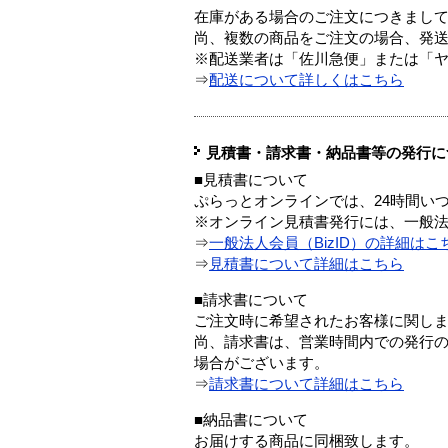
在庫がある場合のご注文につきまし
尚、複数の商品をご注文の場合、発
※配送業者は「佐川急便」または「
⇒
配送について詳しくはこちら
見積書・請求書・納品書等の発行に
■見積書について
ぷらっとオンラインでは、24時間い
※オンライン見積書発行には、一般法人
⇒
一般法人会員（BizID）の詳細はこ
⇒
見積書について詳細はこちら
■請求書について
ご注文時に希望されたお客様に関し
尚、請求書は、営業時間内での発行
場合がございます。
⇒
請求書について詳細はこちら
■納品書について
お届けする商品に同梱致します。