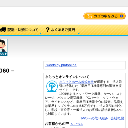
Tweets by platonline
060 –
ぷらっとオンラインについて
ぷらっとホーム株式会社
が運用する、法人取
引に特化した「業務用IT機器専門の調達支援
サイト」です。
1999年よりネットワーク機器、サーバ、スト
レージ、パソコン周辺機器、PCパーツ、ソフトウェ
ア、ライセンスなど、業務用IT機器中心に販売。品揃え
は業界トップクラスの約5.5万点です。法人取引に特化
し、学校・官公庁・一般法人のお客様の請求書後払いに
も対応しています。
IPv6への取り組み
会社概要
お客様からの声
もっと見る