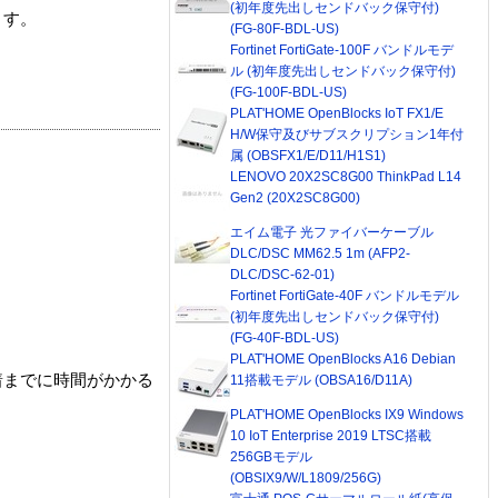
(初年度先出しセンドバック保守付)
ます。
(FG-80F-BDL-US)
Fortinet FortiGate-100F バンドルモデ
ル (初年度先出しセンドバック保守付)
(FG-100F-BDL-US)
PLAT'HOME OpenBlocks IoT FX1/E
H/W保守及びサブスクリプション1年付
属 (OBSFX1/E/D11/H1S1)
LENOVO 20X2SC8G00 ThinkPad L14
Gen2 (20X2SC8G00)
エイム電子 光ファイバーケーブル
DLC/DSC MM62.5 1m (AFP2-
DLC/DSC-62-01)
Fortinet FortiGate-40F バンドルモデル
(初年度先出しセンドバック保守付)
(FG-40F-BDL-US)
PLAT'HOME OpenBlocks A16 Debian
着までに時間がかかる
11搭載モデル (OBSA16/D11A)
PLAT'HOME OpenBlocks IX9 Windows
10 IoT Enterprise 2019 LTSC搭載
256GBモデル
(OBSIX9/W/L1809/256G)