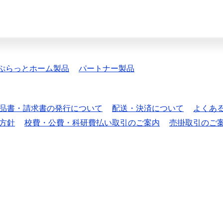
ぷらっとホーム製品
パートナー製品
品書・請求書の発行について
配送・決済について
よくあ
方針
校費・公費・科研費払い取引のご案内
売掛取引のご