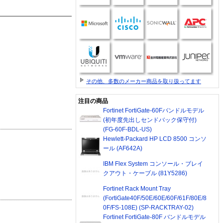
その他、多数のメーカー商品を取り扱ってます
注目の商品
Fortinet FortiGate-60Fバンドルモデル
(初年度先出しセンドバック保守付)
(FG-60F-BDL-US)
Hewlett-Packard HP LCD 8500 コンソ
ール (AF642A)
IBM Flex System コンソール・ブレイ
クアウト・ケーブル (81Y5286)
Fortinet Rack Mount Tray
(FortiGate40F/50E/60E/60F/61F/80E/8
0F/FS-108E) (SP-RACKTRAY-02)
Fortinet FortiGate-80F バンドルモデル