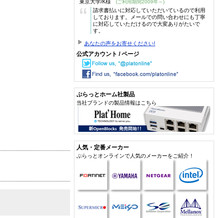
東京大学/K様
(ご利用期間2009年～)
“
請求書払いに対応していただいているので利用
しております。メールでの問い合わせにも丁寧
に対応していただけるので大変ありがたいで
す。
あなたの声をお寄せください!
公式アカウント / ページ
ぷらっとホーム社製品
当社ブランドの製品情報はこちら
人気・定番メーカー
ぷらっとオンラインで人気のメーカーをご紹介！