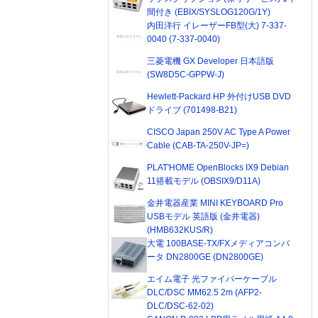
間付き (EBIX/SYSLOG120G/1Y)
内田洋行 イレーザーFB型(大) 7-337-
0040 (7-337-0040)
三菱電機 GX Developer 日本語版
(SW8D5C-GPPW-J)
Hewlett-Packard HP 外付けUSB DVD
ドライブ (701498-B21)
CISCO Japan 250V AC Type A Power
Cable (CAB-TA-250V-JP=)
PLAT'HOME OpenBlocks IX9 Debian
11搭載モデル (OBSIX9/D11A)
金井電器産業 MINI KEYBOARD Pro
USBモデル 英語版 (金井電器)
(HMB632KUS/R)
大電 100BASE-TX/FXメディアコンバ
ータ DN2800GE (DN2800GE)
エイム電子 光ファイバーケーブル
DLC/DSC MM62.5 2m (AFP2-
DLC/DSC-62-02)