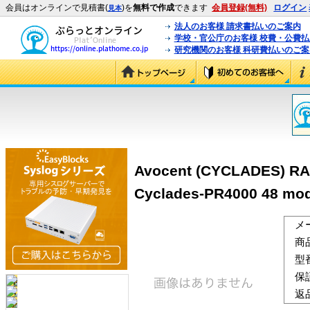
会員はオンラインで見積書(
)を
無料で作成
できます
会員登録(無料)
ログイン
見本
法人のお客様 請求書払いのご案内
学校・官公庁のお客様 校費・公費
研究機関のお客様 科研費払いのご案
Avocent (CYCLADES) RA
Cyclades-PR4000 48 mo
メ
商
型
保
返