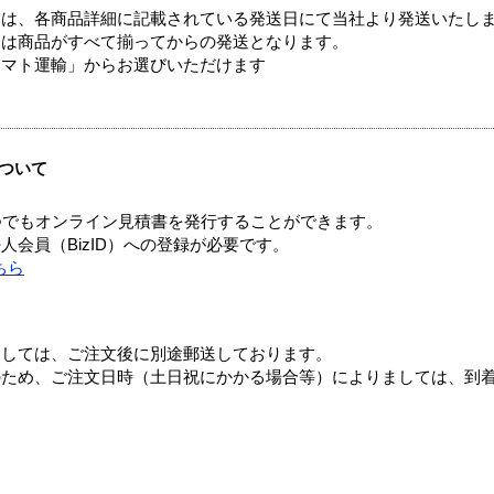
ては、各商品詳細に記載されている発送日にて当社より発送いたし
送は商品がすべて揃ってからの発送となります。
ヤマト運輸」からお選びいただけます
ついて
つでもオンライン見積書を発行することができます。
会員（BizID）への登録が必要です。
ちら
ましては、ご注文後に別途郵送しております。
のため、ご注文日時（土日祝にかかる場合等）によりましては、到