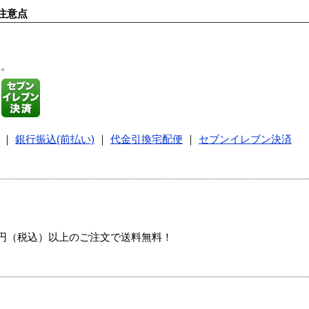
注意点
す。
｜
銀行振込(前払い)
｜
代金引換宅配便
｜
セブンイレブン決済
00円（税込）以上のご注文で送料無料！