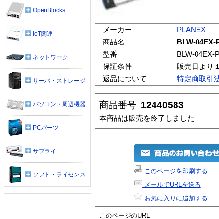
OpenBlocks
メーカー
PLANEX
IoT関連
商品名
BLW-04EX-
型番
BLW-04EX-
ネットワーク
保証条件
販売日より
返品について
特定商取引
サーバ・ストレージ
商品番号
12440583
パソコン・周辺機器
本商品は販売を終了しました
PCパーツ
サプライ
このページを印刷する
ソフト・ライセンス
メールでURLを送る
お気に入りに追加する
このページのURL