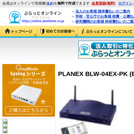
会員はオンラインで見積書(
)を
無料で作成
できます
会員登録(無料)
ログイン
見本
法人のお客様 請求書払いのご案内
学校・官公庁のお客様 校費・公費
研究機関のお客様 科研費払いのご案
PLANEX BLW-04EX-PK (