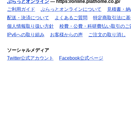
ぷらっとオンライン
—
https://online.plathome.co.jp/
ご利用ガイド
ぷらっとオンラインについて
見積書・納
配送・決済について
よくあるご質問
特定商取引法に基
個人情報取り扱い方針
校費・公費・科研費払い取引のご
IPv6への取り組み
お客様からの声
ご注文の取り消し
ソーシャルメディア
Twitter公式アカウント
Facebook公式ページ