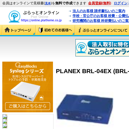
会員はオンラインで見積書(
)を
無料で作成
できます
会員登録(無料)
ログイン
見本
法人のお客様 請求書払いのご案内
学校・官公庁のお客様 校費・公費
研究機関のお客様 科研費払いのご案
PLANEX BRL-04EX (BRL