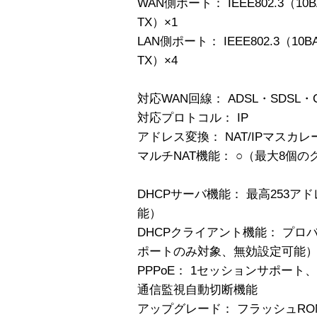
WAN側ポート： IEEE802.3（10BAS
TX）×1
LAN側ポート： IEEE802.3（10BAS
TX）×4
対応WAN回線： ADSL・SDSL
対応プロトコル： IP
アドレス変換： NAT/IPマスカレ
マルチNAT機能： ○（最大8個の
DHCPサーバ機能： 最高253ア
能）
DHCPクライアント機能： プロ
ポートのみ対象、無効設定可能
PPPoE： 1セッションサポート
通信監視自動切断機能
アップグレード： フラッシュRO