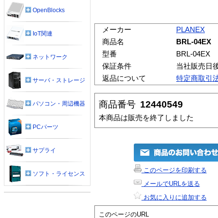
OpenBlocks
メーカー
PLANEX
IoT関連
商品名
BRL-04EX
型番
BRL-04EX
ネットワーク
保証条件
当社販売日
返品について
特定商取引
サーバ・ストレージ
商品番号
12440549
パソコン・周辺機器
本商品は販売を終了しました
PCパーツ
サプライ
このページを印刷する
ソフト・ライセンス
メールでURLを送る
お気に入りに追加する
このページのURL