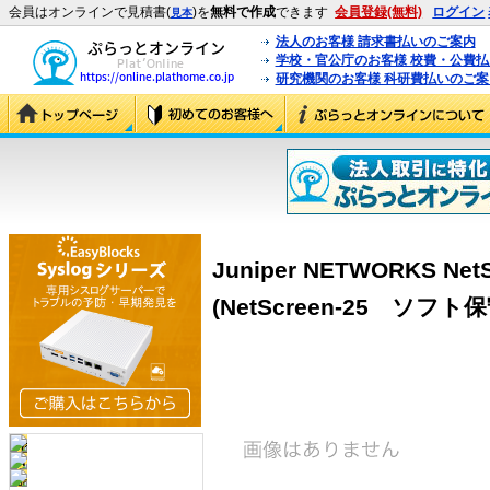
会員はオンラインで見積書(
)を
無料で作成
できます
会員登録(無料)
ログイン
見本
法人のお客様 請求書払いのご案内
学校・官公庁のお客様 校費・公費
研究機関のお客様 科研費払いのご案
Juniper NETWORKS N
(NetScreen-25 ソフト