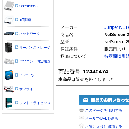
OpenBlocks
IoT関連
メーカー
Juniper N
ネットワーク
商品名
NetScree
型番
NetScree
サーバ・ストレージ
保証条件
販売日より
返品について
特定商取引
パソコン・周辺機器
商品番号
12440474
PCパーツ
本商品は販売を終了しました
サプライ
ソフト・ライセンス
このページを印刷する
メールでURLを送る
お気に入りに追加する