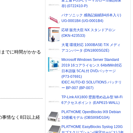
富士通 POS-Cサーマルロール紙(高保
存) (0722410-P)
パナソニック 感熱記録紙B4(6本入り)
UG-0001B4 (UG-0001B4)
応研 販売大臣 NX スタンドアロン
(OKN-423533)
大電 環境対応 1000BASE-T/X メディ
アコンバータ (DN1800SG2E)
着までに時間がかかる
Microsoft Windows Server Standard
2019 16コアライセンス 64bitWin対応
日本語版 5CAL付 DVDパッケージ
(P73-07691)
IDEC AUTO-ID SOLUTIONS バッテリ
ー BP-007 (BP-007)
TP-Link AX1800 壁面埋め込み型 Wi-Fi
6アクセスポイント (EAP615-WALL)
PLAT'HOME OpenBlocks IX9 Debian
の事情なく8日以上経
10搭載モデル (OBSIX9/D10A)
PLAT'HOME EasyBlocks Syslog 120G
サブスクリプション(保守サービス) 1年