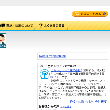
Tweets by platonline
ぷらっとオンラインについて
ぷらっとホーム株式会社
が運用する、法人取
引に特化した「業務用IT機器専門の調達支援
サイト」です。
1999年よりネットワーク機器、サーバ、スト
レージ、パソコン周辺機器、PCパーツ、ソフトウェ
ア、ライセンスなど、業務用IT機器中心に販売。品揃え
は業界トップクラスの約5.5万点です。法人取引に特化
し、学校・官公庁・一般法人のお客様の請求書後払いに
も対応しています。
IPv6への取り組み
会社概要
お客様からの声
もっと見る