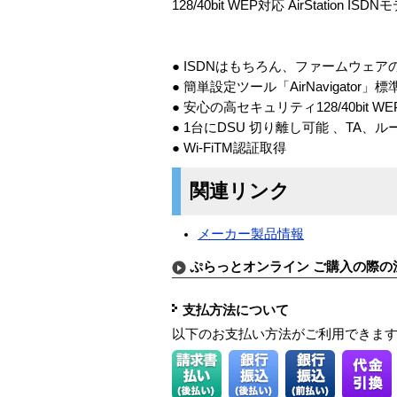
128/40bit WEP対応 AirStation ISD
● ISDNはもちろん、ファームウェアのバ
● 簡単設定ツール「AirNavigator」
● 安心の高セキュリティ128/40bit W
● 1台にDSU 切り離し可能 、TA
● Wi-FiTM認証取得
関連リンク
メーカー製品情報
ぷらっとオンライン ご購入の際の
支払方法について
以下のお支払い方法がご利用できま