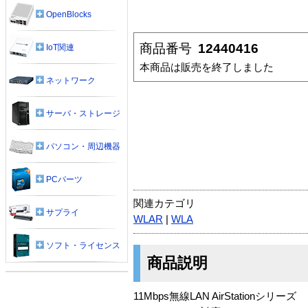
OpenBlocks
商品番号
12440416
IoT関連
本商品は販売を終了しました
ネットワーク
サーバ・ストレージ
パソコン・周辺機器
PCパーツ
関連カテゴリ
サプライ
WLAR
|
WLA
ソフト・ライセンス
商品説明
11Mbps無線LAN AirStationシリーズ