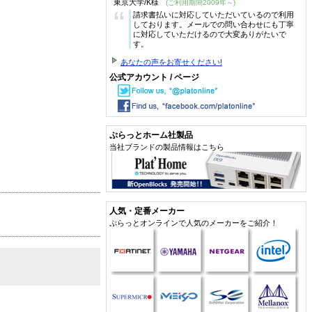
東京大学/K様
(ご利用期間2009年～)
“
請求書払いに対応していただいているので利用
しております。メールでの問い合わせにも丁寧
に対応していただけるので大変ありがたいで
す。
あなたの声をお寄せください!
公式アカウント / ページ
ぷらっとホーム社製品
当社ブランドの製品情報はこちら
人気・定番メーカー
ぷらっとオンラインで人気のメーカーをご紹介！