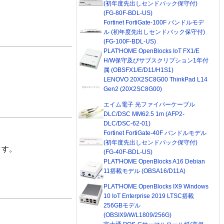
(初年度先出しセンドバック保守付)
(FG-80F-BDL-US)
Fortinet FortiGate-100F バンドルモデ
ル (初年度先出しセンドバック保守付)
(FG-100F-BDL-US)
PLAT'HOME OpenBlocks IoT FX1/E
H/W保守及びサブスクリプション1年付
属 (OBSFX1/E/D11/H1S1)
LENOVO 20X2SC8G00 ThinkPad L14
Gen2 (20X2SC8G00)
エイム電子 光ファイバーケーブル
DLC/DSC MM62.5 1m (AFP2-
DLC/DSC-62-01)
Fortinet FortiGate-40F バンドルモデル
(初年度先出しセンドバック保守付)
ます。
(FG-40F-BDL-US)
PLAT'HOME OpenBlocks A16 Debian
11搭載モデル (OBSA16/D11A)
PLAT'HOME OpenBlocks IX9 Windows
10 IoT Enterprise 2019 LTSC搭載
256GBモデル
(OBSIX9/W/L1809/256G)