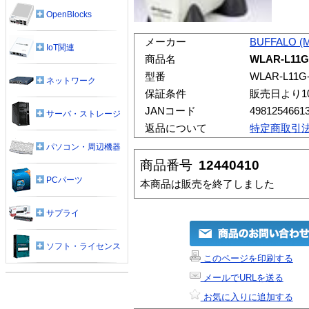
OpenBlocks
メーカー
BUFFALO (
IoT関連
商品名
WLAR-L11G
型番
WLAR-L11G
ネットワーク
保証条件
販売日より1
JANコード
4981254661
サーバ・ストレージ
返品について
特定商取引
パソコン・周辺機器
商品番号
12440410
PCパーツ
本商品は販売を終了しました
サプライ
ソフト・ライセンス
このページを印刷する
メールでURLを送る
お気に入りに追加する