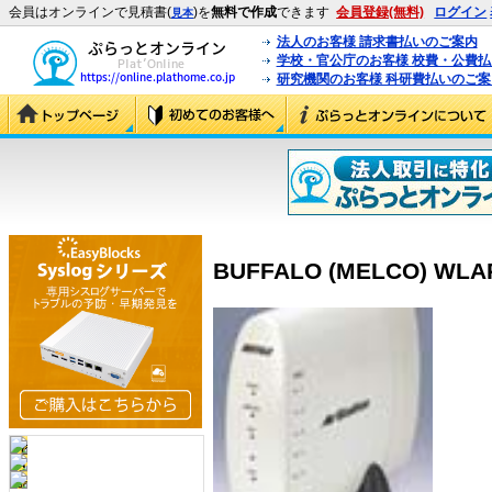
会員はオンラインで見積書(
)を
無料で作成
できます
会員登録(無料)
ログイン
見本
法人のお客様 請求書払いのご案内
学校・官公庁のお客様 校費・公費
研究機関のお客様 科研費払いのご案
BUFFALO (MELCO) WLAR