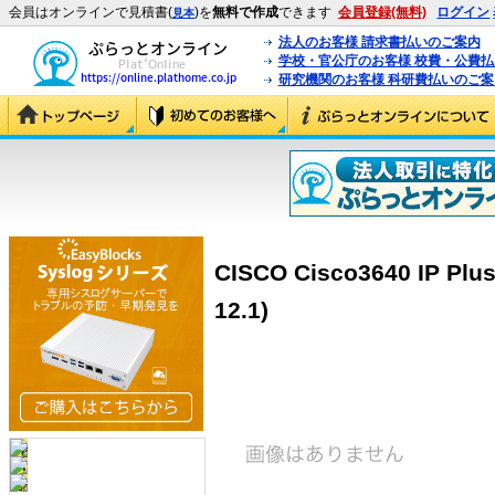
会員はオンラインで見積書(
)を
無料で作成
できます
会員登録(無料)
ログイン
見本
法人のお客様 請求書払いのご案内
学校・官公庁のお客様 校費・公費
研究機関のお客様 科研費払いのご案
CISCO Cisco3640 IP P
12.1)