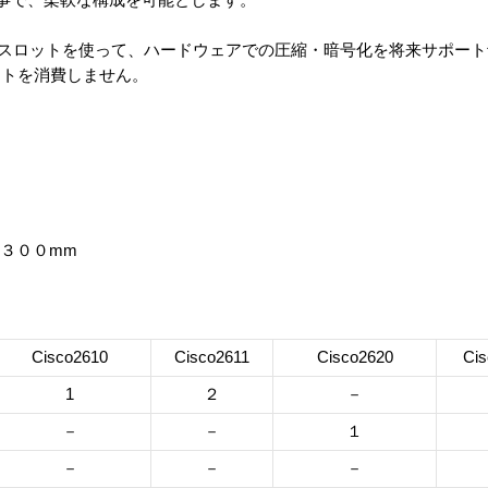
tion Module スロットを使って、ハードウェアでの圧縮・暗号化を将来サ
ットを消費しません。
×３００mm
Cisco2610
Cisco2611
Cisco2620
Ci
1
２
－
－
－
１
－
－
－