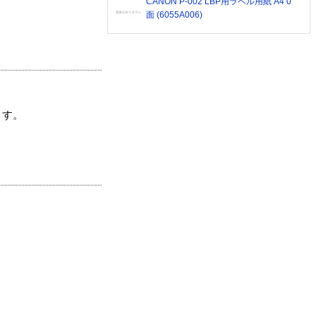
CANON P-002 LBP用ラベル用紙 A4 0
面 (6055A006)
ます。