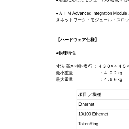
●ＡＩＭ Advanced Integra
きネットワーク・モジュール・スロ
【ハードウェア仕様】
●物理特性
寸法 高さ×幅×奥行 ：４３０×４４５
最小重量 ：４.０２kg
最大重量 ：４.６６kg
項目 ／機種
Ethernet
10/100 Ethernet
TokenRing