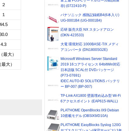
富士通 POS-Cサーマルロール紙(高保
２
存) (0722410-P)
１
パナソニック 感熱記録紙B4(6本入り)
UG-0001B4 (UG-0001B4)
44.5
応研 販売大臣 NX スタンドアロン
30.0
(OKN-423533)
4.3
大電 環境対応 1000BASE-T/X メディ
アコンバータ (DN1800SG2E)
66（最大）
Microsoft Windows Server Standard
（最大）
2019 16コアライセンス 64bitWin対応
日本語版 5CAL付 DVDパッケージ
(P73-07691)
IDEC AUTO-ID SOLUTIONS バッテリ
ー BP-007 (BP-007)
TP-Link AX1800 壁面埋め込み型 Wi-Fi
6アクセスポイント (EAP615-WALL)
PLAT'HOME OpenBlocks IX9 Debian
10搭載モデル (OBSIX9/D10A)
PLAT'HOME EasyBlocks Syslog 120G
サブスクリプション(保守サービス) 1年