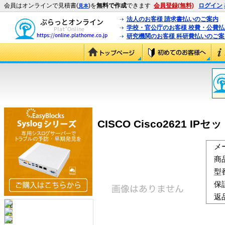
会員はオンラインで見積書(
)を
無料で作成
できます
会員登録(無料)
ログイン
見本
法人のお客様 請求書払いのご案内
学校・官公庁のお客様 校費・公費
研究機関のお客様 科研費払いのご案
CISCO Cisco2621 IPセット
メ
商
型
保
返