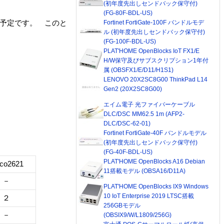
(初年度先出しセンドバック保守付)
(FG-80F-BDL-US)
ポート予定です。 このと
Fortinet FortiGate-100F バンドルモデ
ル (初年度先出しセンドバック保守付)
(FG-100F-BDL-US)
PLAT'HOME OpenBlocks IoT FX1/E
H/W保守及びサブスクリプション1年付
属 (OBSFX1/E/D11/H1S1)
LENOVO 20X2SC8G00 ThinkPad L14
Gen2 (20X2SC8G00)
エイム電子 光ファイバーケーブル
DLC/DSC MM62.5 1m (AFP2-
DLC/DSC-62-01)
Fortinet FortiGate-40F バンドルモデル
(初年度先出しセンドバック保守付)
(FG-40F-BDL-US)
PLAT'HOME OpenBlocks A16 Debian
sco2621
11搭載モデル (OBSA16/D11A)
－
PLAT'HOME OpenBlocks IX9 Windows
10 IoT Enterprise 2019 LTSC搭載
２
256GBモデル
－
(OBSIX9/W/L1809/256G)