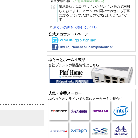
東京大学/K様
(ご利用期間2009年～)
“
請求書払いに対応していただいているので利用
しております。メールでの問い合わせにも丁寧
に対応していただけるので大変ありがたいで
す。
あなたの声をお寄せください!
公式アカウント / ページ
ぷらっとホーム社製品
当社ブランドの製品情報はこちら
人気・定番メーカー
ぷらっとオンラインで人気のメーカーをご紹介！