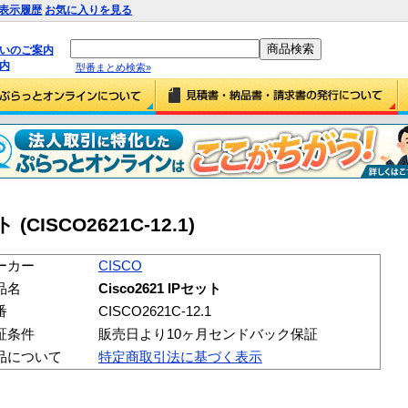
表示履歴
お気に入りを見る
払いのご案内
内
型番まとめ検索»
 (CISCO2621C-12.1)
ーカー
CISCO
品名
Cisco2621 IPセット
番
CISCO2621C-12.1
証条件
販売日より10ヶ月センドバック保証
品について
特定商取引法に基づく表示