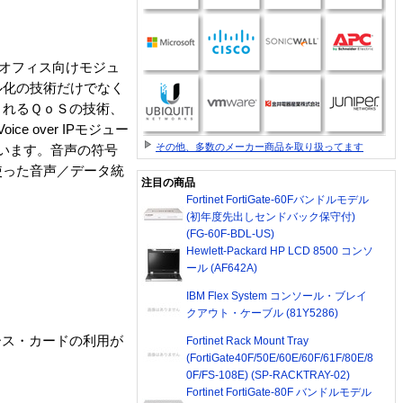
・オフィス向けモジュ
ル化の技術だけでなく
されるＱｏＳの技術、
 over IPモジュー
その他、多数のメーカー商品を取り扱ってます
ています。音声の符号
使った音声／データ統
注目の商品
Fortinet FortiGate-60Fバンドルモデル
(初年度先出しセンドバック保守付)
(FG-60F-BDL-US)
Hewlett-Packard HP LCD 8500 コンソ
ール (AF642A)
IBM Flex System コンソール・ブレイ
クアウト・ケーブル (81Y5286)
ェース・カードの利用が
Fortinet Rack Mount Tray
(FortiGate40F/50E/60E/60F/61F/80E/8
0F/FS-108E) (SP-RACKTRAY-02)
Fortinet FortiGate-80F バンドルモデル