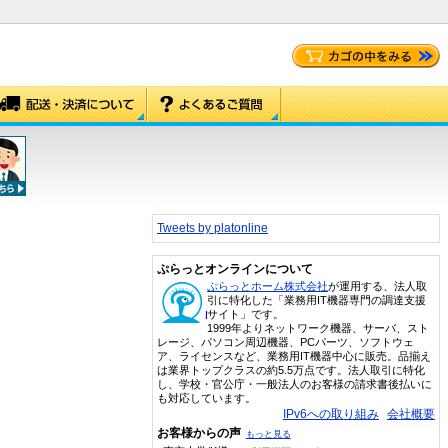
Tweets by platonline
ぷらっとオンラインについて
ぷらっとホーム株式会社
が運用する、法人取
引に特化した「業務用IT機器専門の調達支援
サイト」です。
1999年よりネットワーク機器、サーバ、スト
レージ、パソコン周辺機器、PCパーツ、ソフトウェ
ア、ライセンスなど、業務用IT機器中心に販売。品揃え
は業界トップクラスの約5.5万点です。法人取引に特化
し、学校・官公庁・一般法人のお客様の請求書後払いに
も対応しています。
IPv6への取り組み
会社概要
お客様からの声
もっと見る