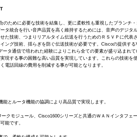
T
ータ統合のために必要な技術を結集し、更に柔軟性も重視したブランチ
データ統合を行い音声品質を高く維持するためには、音声のデジタ
わせた技術、つまりリアルタイム伝送を行うためのＲＳＶＰに代表
グ技術、揺らぎを防ぐ伝送技術が必要です。Ciscoの提供するVoice
アにはデータ通信で培われた経験によりこれら全ての要素が盛り込まれ
は実現する事の困難な高い品質を実現しています。これらの技術を
なく電話回線の費用を削減する事が可能となります。
機能とルータ機能の協調により高品質で実現します。
ットワークモジュール、Cisco1600シリーズと共通のＷＡＮインタフ
が可能です。
事で、柔軟な構成を可能とします。