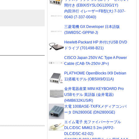
間付き (EBIX/SYSLOG120G/1Y)
内田洋行 イレーザーFB型(大) 7-337-
0040 (7-337-0040)
三菱電機 GX Developer 日本語版
(SW8D5C-GPPW-J)
Hewlett-Packard HP 外付けUSB DVD
ドライブ (701498-B21)
CISCO Japan 250V AC Type A Power
Cable (CAB-TA-250V-JP=)
PLAT'HOME OpenBlocks IX9 Debian
11搭載モデル (OBSIX9/D11A)
金井電器産業 MINI KEYBOARD Pro
USBモデル 英語版 (金井電器)
(HMB632KUS/R)
大電 100BASE-TX/FXメディアコンバ
ータ DN2800GE (DN2800GE)
エイム電子 光ファイバーケーブル
DLC/DSC MM62.5 2m (AFP2-
DLC/DSC-62-02)