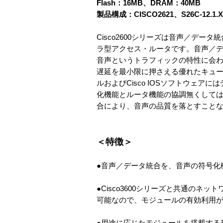
Flash：16MB、DRAM：40MB
製品構成：CISCO2621、S26C-12.1.X
Cisco2600シリーズは音声／デ
ラ型アクセス・ルータです。音声／
音声というトラフィックの特性に会
遅延を最小限に押さえる優れたキューイン
ルおよびCisco IOSソフトウェ
化機能とルータ機能の協調無くして
合により、音声の品質を落とすこと
＜特徴＞
●音声／データ統合を、音声の符号化
●Cisco3600シリーズと共通のネ
可能なので、モジュールの有効利用
●用途に応じたモジュールを搭載する