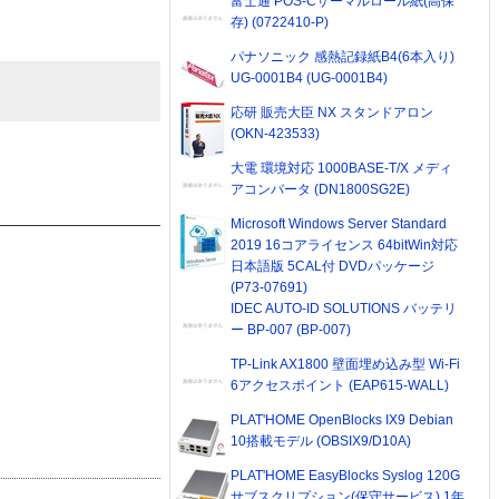
富士通 POS-Cサーマルロール紙(高保
存) (0722410-P)
パナソニック 感熱記録紙B4(6本入り)
UG-0001B4 (UG-0001B4)
応研 販売大臣 NX スタンドアロン
(OKN-423533)
大電 環境対応 1000BASE-T/X メディ
アコンバータ (DN1800SG2E)
Microsoft Windows Server Standard
2019 16コアライセンス 64bitWin対応
日本語版 5CAL付 DVDパッケージ
(P73-07691)
IDEC AUTO-ID SOLUTIONS バッテリ
ー BP-007 (BP-007)
TP-Link AX1800 壁面埋め込み型 Wi-Fi
6アクセスポイント (EAP615-WALL)
PLAT'HOME OpenBlocks IX9 Debian
10搭載モデル (OBSIX9/D10A)
PLAT'HOME EasyBlocks Syslog 120G
サブスクリプション(保守サービス) 1年