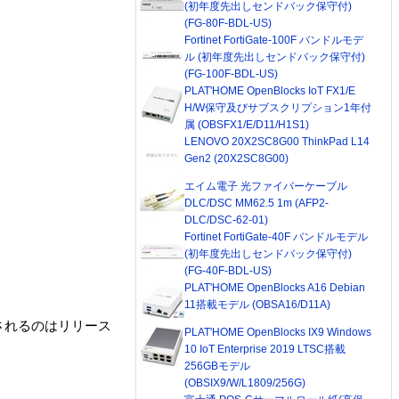
(初年度先出しセンドバック保守付)
(FG-80F-BDL-US)
Fortinet FortiGate-100F バンドルモデ
ル (初年度先出しセンドバック保守付)
(FG-100F-BDL-US)
PLAT'HOME OpenBlocks IoT FX1/E
H/W保守及びサブスクリプション1年付
属 (OBSFX1/E/D11/H1S1)
LENOVO 20X2SC8G00 ThinkPad L14
Gen2 (20X2SC8G00)
エイム電子 光ファイバーケーブル
DLC/DSC MM62.5 1m (AFP2-
DLC/DSC-62-01)
Fortinet FortiGate-40F バンドルモデル
(初年度先出しセンドバック保守付)
(FG-40F-BDL-US)
PLAT'HOME OpenBlocks A16 Debian
11搭載モデル (OBSA16/D11A)
トされるのはリリース
PLAT'HOME OpenBlocks IX9 Windows
10 IoT Enterprise 2019 LTSC搭載
256GBモデル
(OBSIX9/W/L1809/256G)