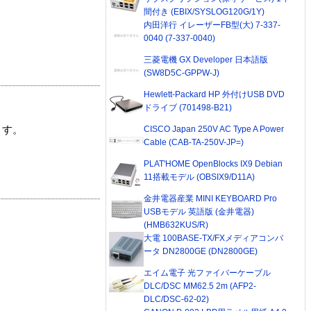
間付き (EBIX/SYSLOG120G/1Y)
内田洋行 イレーザーFB型(大) 7-337-
0040 (7-337-0040)
三菱電機 GX Developer 日本語版
(SW8D5C-GPPW-J)
Hewlett-Packard HP 外付けUSB DVD
ドライブ (701498-B21)
CISCO Japan 250V AC Type A Power
ます。
Cable (CAB-TA-250V-JP=)
PLAT'HOME OpenBlocks IX9 Debian
11搭載モデル (OBSIX9/D11A)
金井電器産業 MINI KEYBOARD Pro
USBモデル 英語版 (金井電器)
(HMB632KUS/R)
大電 100BASE-TX/FXメディアコンバ
ータ DN2800GE (DN2800GE)
エイム電子 光ファイバーケーブル
DLC/DSC MM62.5 2m (AFP2-
DLC/DSC-62-02)