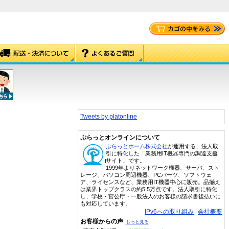
Tweets by platonline
ぷらっとオンラインについて
ぷらっとホーム株式会社
が運用する、法人取
引に特化した「業務用IT機器専門の調達支援
サイト」です。
1999年よりネットワーク機器、サーバ、スト
レージ、パソコン周辺機器、PCパーツ、ソフトウェ
ア、ライセンスなど、業務用IT機器中心に販売。品揃え
は業界トップクラスの約5.5万点です。法人取引に特化
し、学校・官公庁・一般法人のお客様の請求書後払いに
も対応しています。
IPv6への取り組み
会社概要
お客様からの声
もっと見る