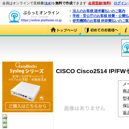
会員はオンラインで見積書(
)を
無料で作成
できます
会員登録(無料)
ログイン
見本
法人のお客様 請求書払いのご案内
学校・官公庁のお客様 校費・公費
研究機関のお客様 科研費払いのご案
CISCO Cisco2514 IP/F
メ
商
型
保
返