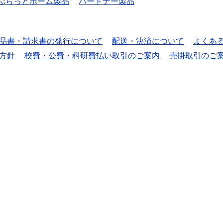
ぷらっとホーム製品
パートナー製品
品書・請求書の発行について
配送・決済について
よくあ
方針
校費・公費・科研費払い取引のご案内
売掛取引のご