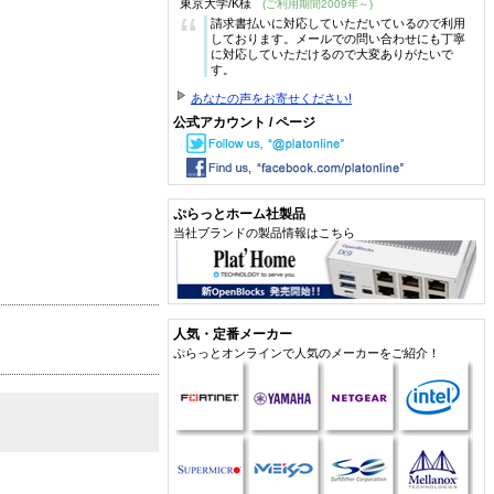
東京大学/K様
(ご利用期間2009年～)
“
請求書払いに対応していただいているので利用
しております。メールでの問い合わせにも丁寧
に対応していただけるので大変ありがたいで
す。
あなたの声をお寄せください!
公式アカウント / ページ
ぷらっとホーム社製品
当社ブランドの製品情報はこちら
人気・定番メーカー
ぷらっとオンラインで人気のメーカーをご紹介！