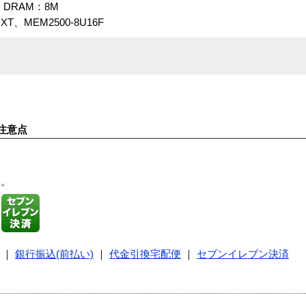
6M、DRAM：8M
XT、MEM2500-8U16F
注意点
す。
｜
銀行振込(前払い)
｜
代金引換宅配便
｜
セブンイレブン決済