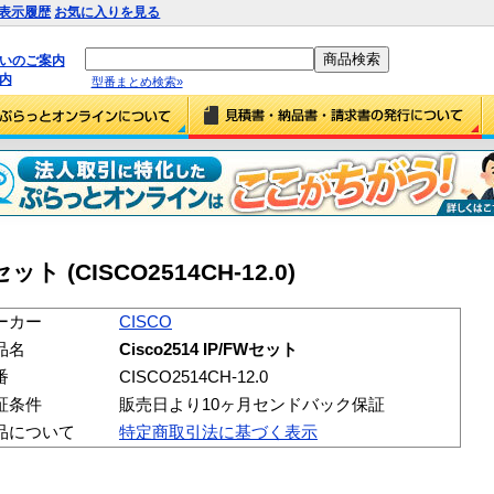
表示履歴
お気に入りを見る
払いのご案内
内
型番まとめ検索»
Wセット (CISCO2514CH-12.0)
ーカー
CISCO
品名
Cisco2514 IP/FWセット
番
CISCO2514CH-12.0
証条件
販売日より10ヶ月センドバック保証
品について
特定商取引法に基づく表示