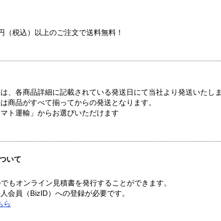
00円（税込）以上のご注文で送料無料！
ては、各商品詳細に記載されている発送日にて当社より発送いたし
送は商品がすべて揃ってからの発送となります。
ヤマト運輸」からお選びいただけます
ついて
つでもオンライン見積書を発行することができます。
会員（BizID）への登録が必要です。
ちら