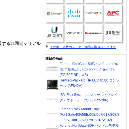
現する非同期シリアル
その他、多数のメーカー商品を取り扱ってます
注目の商品
Fortinet FortiGate-60Fバンドルモデル
(初年度先出しセンドバック保守付)
(FG-60F-BDL-US)
Hewlett-Packard HP LCD 8500 コンソ
ール (AF642A)
IBM Flex System コンソール・ブレイ
クアウト・ケーブル (81Y5286)
Fortinet Rack Mount Tray
(FortiGate40F/50E/60E/60F/61F/80E/8
0F/FS-108E) (SP-RACKTRAY-02)
Fortinet FortiGate-80F バンドルモデル