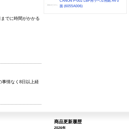
CANON P-002 LBP用ラベル用紙 A4 0
面 (6055A006)
着までに時間がかかる
の事情なく8日以上経
商品更新履歴
2026年