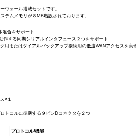
アーウォール搭載セットです。
ステムメモリが８MB増設されております。
よび媒体混合をサポート
s）で動作する同期シリアルインタフェース２つをサポート
グ用またはダイアルバックアップ接続用の低速WANアクセスを実
ス×１
02.5プロトコルに準拠する９ピンDコネクタを２つ
プロトコル/機能