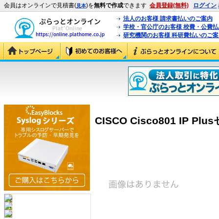
会員はオンラインで見積書(
)を
無料で作成
できます
会員登録(無料)
ログイン
見本
法人のお客様 請求書払いのご案内
学校・官公庁のお客様 校費・公費
研究機関のお客様 科研費払いのご案
CISCO Cisco801 IP Plu