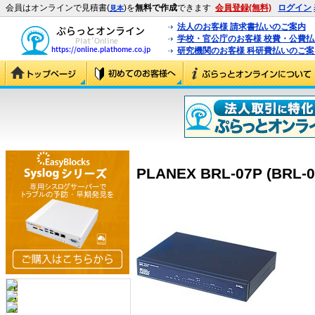
会員はオンラインで見積書(
)を
無料で作成
できます
会員登録(無料)
ログイン
見本
法人のお客様 請求書払いのご案内
学校・官公庁のお客様 校費・公費
研究機関のお客様 科研費払いのご案
PLANEX BRL-07P (BRL-0