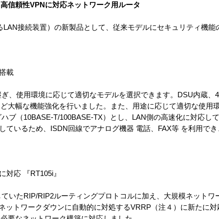
高信頼性VPNに対応ネットワーク用ルータ
よるLAN接続装置）の新製品として、従来モデルにセキュリティ機能
搭載
き継ぎ、使用環境に応じて適切なモデルを選択できます。DSU内蔵、4
など大幅な機能強化を行いました。また、用途に応じて適切な使用
ハブ（10BASE-T/100BASE-TX）とし、LAN側の高速化に対応
備しているため、ISDN回線でアナログ機器 電話、FAX等 を利用で
。
応 『RT105i』
していたRIP/RIP2ルーティングプロトコルに加え、大規模ネット
るネットワークダウンに自動的に対処するVRRP（注４）に新たに
の必要なネットワーク構築に対応しました。