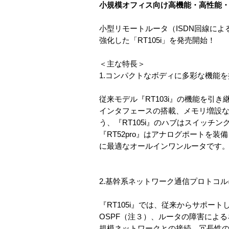
小規模オフィス向け高機能・高性能・
小型リモートルータ（ISDN回線に
強化した「RT105i」を発売開始！
＜主な特長＞
1.コンパクトなボディに多彩な機能を
従来モデル『RT103i』の機能を引
インタフェースの搭載、メモリ増設
う、『RT105i』のハブはスイッチング
『RT52pro』はアナログポートを装
に最適なオールインワンルータです
2.基幹系ネットワーク通信プロトコルに対
『RT105i』では、従来からサポート
OSPF（注３）、ルータの障害によ
規模ネットワークとの接続、冗長性