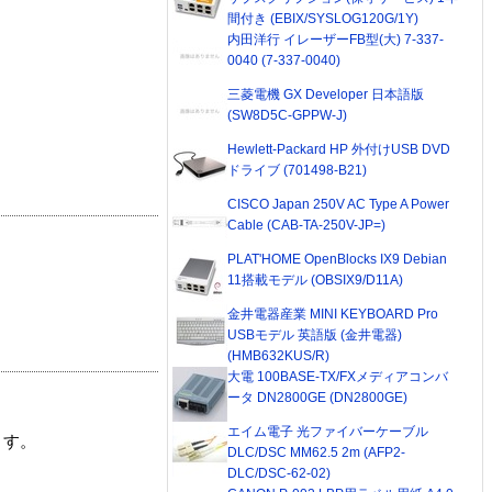
間付き (EBIX/SYSLOG120G/1Y)
内田洋行 イレーザーFB型(大) 7-337-
0040 (7-337-0040)
三菱電機 GX Developer 日本語版
(SW8D5C-GPPW-J)
Hewlett-Packard HP 外付けUSB DVD
ドライブ (701498-B21)
CISCO Japan 250V AC Type A Power
Cable (CAB-TA-250V-JP=)
PLAT'HOME OpenBlocks IX9 Debian
11搭載モデル (OBSIX9/D11A)
金井電器産業 MINI KEYBOARD Pro
USBモデル 英語版 (金井電器)
(HMB632KUS/R)
大電 100BASE-TX/FXメディアコンバ
ータ DN2800GE (DN2800GE)
エイム電子 光ファイバーケーブル
ます。
DLC/DSC MM62.5 2m (AFP2-
DLC/DSC-62-02)