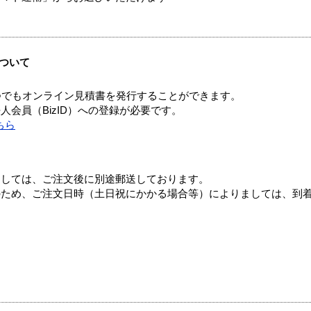
ついて
つでもオンライン見積書を発行することができます。
会員（BizID）への登録が必要です。
ちら
ましては、ご注文後に別途郵送しております。
のため、ご注文日時（土日祝にかかる場合等）によりましては、到