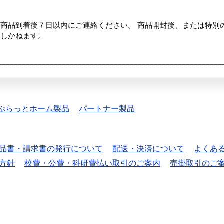
商品到着後７日以内にご連絡ください。 商品開封後、または特別
たしかねます。
ぷらっとホーム製品
パートナー製品
品書・請求書の発行について
配送・決済について
よくあ
方針
校費・公費・科研費払い取引のご案内
売掛取引のご