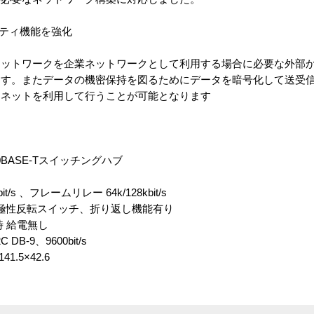
リティ機能を強化
ネットワークを企業ネットワークとして利用する場合に必要な外部
す。またデータの機密保持を図るためにデータを暗号化して送受信
ーネットを利用して行うことが可能となります
10BASE-Tスイッチングハブ
/s 、フレームリレー 64k/128kbit/s
換、極性反転スイッチ、折り返し機能有り
時 給電無し
-9、9600bit/s
.5×42.6