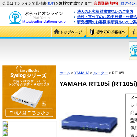
会員はオンラインで見積書(
)を
無料で作成
できます
会員登録(無料)
ログイン
見本
法人のお客様 請求書払いのご案内
学校・官公庁のお客様 校費・公費
研究機関のお客様 科研費払いのご案
ホーム
>
YAMAHA
>
ルーター
> RT105i
YAMAHA RT105i (RT105i
メ
シ
商
型
保
返