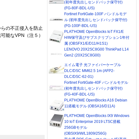
(初年度先出しセンドバック保守付)
(FG-80F-BDL-US)
Fortinet FortiGate-100F バンドルモデ
ル (初年度先出しセンドバック保守付)
(FG-100F-BDL-US)
からの不正侵入を防止
PLAT'HOME OpenBlocks IoT FX1/E
可能なVPN（注５）
H/W保守及びサブスクリプション1年付
属 (OBSFX1/E/D11/H1S1)
LENOVO 20X2SC8G00 ThinkPad L14
Gen2 (20X2SC8G00)
エイム電子 光ファイバーケーブル
DLC/DSC MM62.5 1m (AFP2-
DLC/DSC-62-01)
Fortinet FortiGate-40F バンドルモデル
(初年度先出しセンドバック保守付)
(FG-40F-BDL-US)
PLAT'HOME OpenBlocks A16 Debian
11搭載モデル (OBSA16/D11A)
PLAT'HOME OpenBlocks IX9 Windows
10 IoT Enterprise 2019 LTSC搭載
256GBモデル
(OBSIX9/W/L1809/256G)