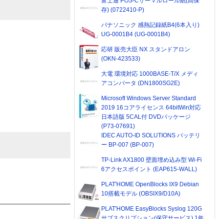
富士通 POS-Cサーマルロール紙(高保
存) (0722410-P)
パナソニック 感熱記録紙B4(6本入り)
UG-0001B4 (UG-0001B4)
応研 販売大臣 NX スタンドアロン
(OKN-423533)
大電 環境対応 1000BASE-T/X メディ
アコンバータ (DN1800SG2E)
Microsoft Windows Server Standard
2019 16コアライセンス 64bitWin対応
日本語版 5CAL付 DVDパッケージ
(P73-07691)
IDEC AUTO-ID SOLUTIONS バッテリ
ー BP-007 (BP-007)
TP-Link AX1800 壁面埋め込み型 Wi-Fi
6アクセスポイント (EAP615-WALL)
PLAT'HOME OpenBlocks IX9 Debian
10搭載モデル (OBSIX9/D10A)
PLAT'HOME EasyBlocks Syslog 120G
サブスクリプション(保守サービス) 1年