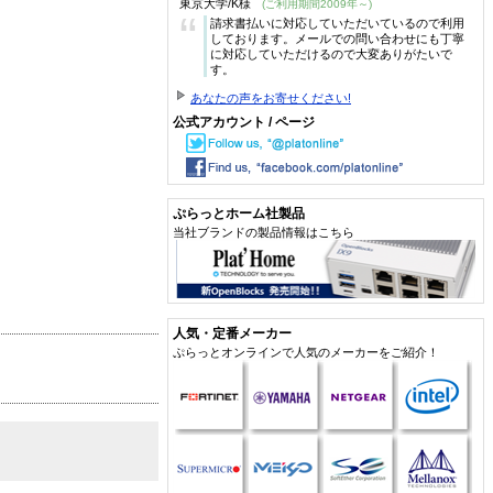
東京大学/K様
(ご利用期間2009年～)
“
請求書払いに対応していただいているので利用
しております。メールでの問い合わせにも丁寧
に対応していただけるので大変ありがたいで
す。
あなたの声をお寄せください!
公式アカウント / ページ
ぷらっとホーム社製品
当社ブランドの製品情報はこちら
人気・定番メーカー
ぷらっとオンラインで人気のメーカーをご紹介！