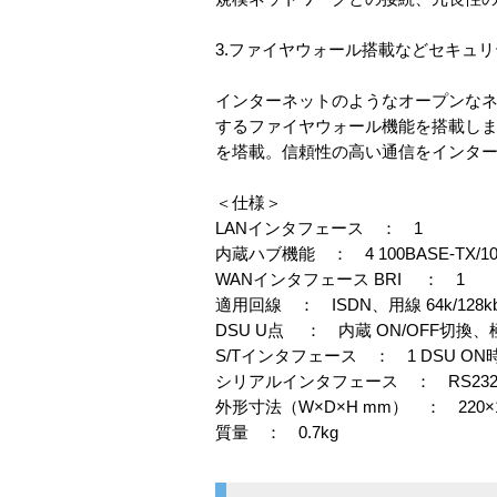
3.ファイヤウォール搭載などセキュ
インターネットのようなオープンな
するファイヤウォール機能を搭載しま
を塔載。信頼性の高い通信をインタ
＜仕様＞
LANインタフェース ： 1
内蔵ハブ機能 ： 4 100BASE-TX/
WANインタフェース BRI ： 1
適用回線 ： ISDN、用線 64k/128kbit
DSU U点 ： 内蔵 ON/OFF切
S/Tインタフェース ： 1 DSU ON
シリアルインタフェース ： RS232C DB
外形寸法（W×D×H mm） ： 220×141
質量 ： 0.7kg