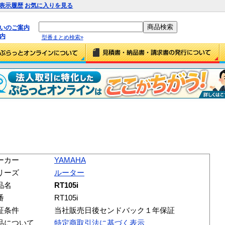
表示履歴
お気に入りを見る
払いのご案内
内
型番まとめ検索»
)
ーカー
YAMAHA
リーズ
ルーター
品名
RT105i
番
RT105i
証条件
当社販売日後センドバック１年保証
品について
特定商取引法に基づく表示