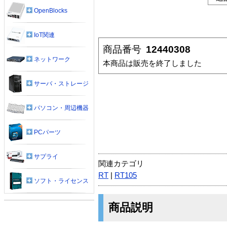
OpenBlocks
IoT関連
商品番号
12440308
ネットワーク
本商品は販売を終了しました
サーバ・ストレージ
パソコン・周辺機器
PCパーツ
サプライ
関連カテゴリ
RT
|
RT105
ソフト・ライセンス
商品説明