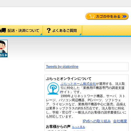
Tweets by platonline
ぷらっとオンラインについて
ぷらっとホーム株式会社
が運用する、法人取
引に特化した「業務用IT機器専門の調達支援
サイト」です。
1999年よりネットワーク機器、サーバ、スト
レージ、パソコン周辺機器、PCパーツ、ソフトウェ
ア、ライセンスなど、業務用IT機器中心に販売。品揃え
は業界トップクラスの約5.5万点です。法人取引に特化
し、学校・官公庁・一般法人のお客様の請求書後払いに
も対応しています。
IPv6への取り組み
会社概要
お客様からの声
もっと見る