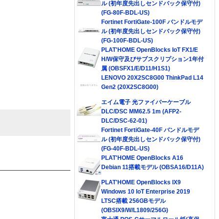
ル (初年度先出しセンドバック保守付)
(FG-80F-BDL-US)
Fortinet FortiGate-100F バンドルモデ
ル (初年度先出しセンドバック保守付)
(FG-100F-BDL-US)
PLAT'HOME OpenBlocks IoT FX1/E
H/W保守及びサブスクリプション1年付
属 (OBSFX1/E/D11/H1S1)
LENOVO 20X2SC8G00 ThinkPad L14
Gen2 (20X2SC8G00)
エイム電子 光ファイバーケーブル
DLC/DSC MM62.5 1m (AFP2-
DLC/DSC-62-01)
Fortinet FortiGate-40F バンドルモデ
ル (初年度先出しセンドバック保守付)
(FG-40F-BDL-US)
PLAT'HOME OpenBlocks A16
Debian 11搭載モデル (OBSA16/D11A)
PLAT'HOME OpenBlocks IX9
Windows 10 IoT Enterprise 2019
LTSC搭載 256GBモデル
(OBSIX9/W/L1809/256G)