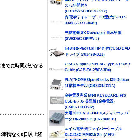
ス) 1年間付き
(EBIX/SYSLOG120G/1Y)
内田洋行 イレーザーFB型(大) 7-337-
0040 (7-337-0040)
三菱電機 GX Developer 日本語版
(SW8D5C-GPPW-J)
Hewlett-Packard HP 外付けUSB DVD
ドライブ (701498-B21)
CISCO Japan 250V AC Type A Power
着までに時間がかかる
Cable (CAB-TA-250V-JP=)
PLAT'HOME OpenBlocks IX9 Debian
11搭載モデル (OBSIX9/D11A)
金井電器産業 MINI KEYBOARD Pro
USBモデル 英語版 (金井電器)
(HMB632KUS/R)
大電 100BASE-TX/FXメディアコンバ
ータ DN2800GE (DN2800GE)
エイム電子 光ファイバーケーブル
の事情なく8日以上経
DLC/DSC MM62.5 2m (AFP2-