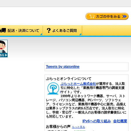
Tweets by platonline
ぷらっとオンラインについて
ぷらっとホーム株式会社
が運用する、法人取
引に特化した「業務用IT機器専門の調達支援
サイト」です。
1999年よりネットワーク機器、サーバ、スト
レージ、パソコン周辺機器、PCパーツ、ソフトウェ
ア、ライセンスなど、業務用IT機器中心に販売。品揃え
は業界トップクラスの約5.5万点です。法人取引に特化
し、学校・官公庁・一般法人のお客様の請求書後払いに
も対応しています。
IPv6への取り組み
会社概要
お客様からの声
もっと見る