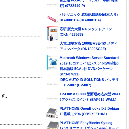
富士通 POS-Cサーマルロール紙(高保
存) (0722410-P)
パナソニック 感熱記録紙B4(6本入り)
UG-0001B4 (UG-0001B4)
応研 販売大臣 NX スタンドアロン
(OKN-423533)
大電 環境対応 1000BASE-T/X メディ
アコンバータ (DN1800SG2E)
Microsoft Windows Server Standard
2019 16コアライセンス 64bitWin対応
日本語版 5CAL付 DVDパッケージ
(P73-07691)
IDEC AUTO-ID SOLUTIONS バッテリ
ー BP-007 (BP-007)
TP-Link AX1800 壁面埋め込み型 Wi-Fi
ます。
6アクセスポイント (EAP615-WALL)
PLAT'HOME OpenBlocks IX9 Debian
10搭載モデル (OBSIX9/D10A)
PLAT'HOME EasyBlocks Syslog
120G サブスクリプション(保守サービ