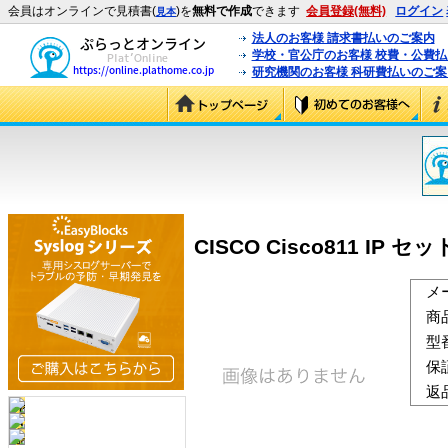
会員はオンラインで見積書(
)を
無料で作成
できます
会員登録(無料)
ログイン
見本
法人のお客様 請求書払いのご案内
学校・官公庁のお客様 校費・公費
研究機関のお客様 科研費払いのご案
CISCO Cisco811 IP セット
メ
商
型
保
返