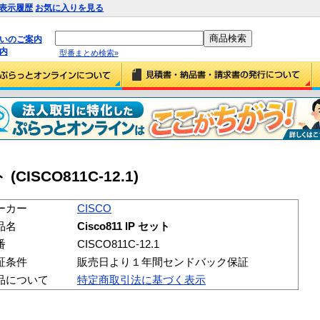
表示履歴
お気に入りを見る
払いのご案内
内
型番まとめ検索»
 (CISCO811C-12.1)
ーカー
CISCO
品名
Cisco811 IP セット
番
CISCO811C-12.1
証条件
販売日より１年間センドバック保証
品について
特定商取引法に基づく表示