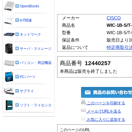
OpenBlocks
メーカー
CISCO
IoT関連
商品名
WIC-1B-S/T
型番
WIC-1B-S/T-
ネットワーク
保証条件
販売日より1
返品について
特定商取引
サーバ・ストレージ
商品番号
12440257
パソコン・周辺機器
本商品は販売を終了しました
PCパーツ
サプライ
このページを印刷する
ソフト・ライセンス
メールでURLを送る
お気に入りに追加する
このページのURL