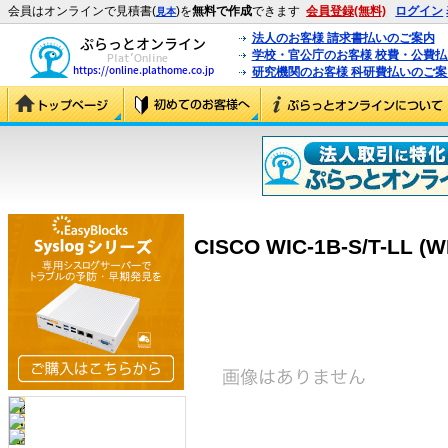
会員はオンラインで見積書(
)を
無料で作成
できます
会員登録(無料)
ログイン
見本
法人のお客様 請求書払いのご案内
学校・官公庁のお客様 校費・公費
研究機関のお客様 科研費払いのご案
CISCO WIC-1B-S/T-LL (WI