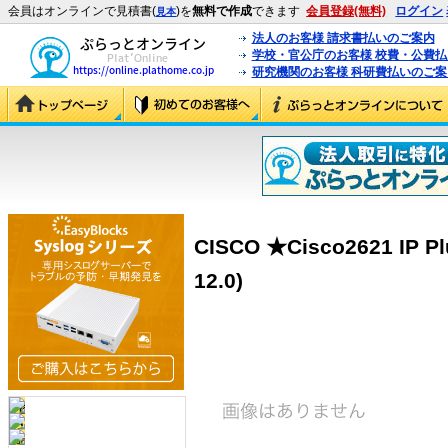
会員はオンラインで見積書(
)を
無料で作成
できます
会員登録(無料)
ログイン
見本
法人のお客様 請求書払いのご案内
学校・官公庁のお客様 校費・公費
研究機関のお客様 科研費払いのご案
CISCO ★Cisco2621 IP 
12.0)